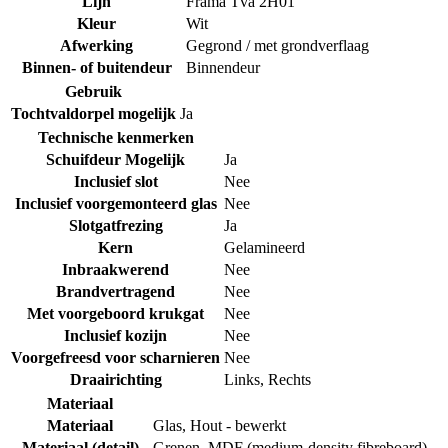
Lijn
Frama Tva 2H01
Kleur
Wit
Afwerking
Gegrond / met grondverflaag
Binnen- of buitendeur
Binnendeur
Gebruik
Tochtvaldorpel mogelijk
Ja
Technische kenmerken
Schuifdeur Mogelijk
Ja
Inclusief slot
Nee
Inclusief voorgemonteerd glas
Nee
Slotgatfrezing
Ja
Kern
Gelamineerd
Inbraakwerend
Nee
Brandvertragend
Nee
Met voorgeboord krukgat
Nee
Inclusief kozijn
Nee
Voorgefreesd voor scharnieren
Nee
Draairichting
Links
,
Rechts
Materiaal
Materiaal
Glas
,
Hout - bewerkt
Materiaal (detail)
Grenen
,
MDF (medium-density fibreboard)