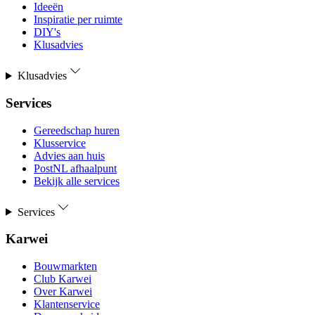
Ideeën
Inspiratie per ruimte
DIY's
Klusadvies
Klusadvies
Services
Gereedschap huren
Klusservice
Advies aan huis
PostNL afhaalpunt
Bekijk alle services
Services
Karwei
Bouwmarkten
Club Karwei
Over Karwei
Klantenservice