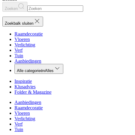
Zoeken
Zoekbalk sluiten
Raamdecoratie
Vloeren
Verlichting
Verf
Tuin
Aanbiedingen
Alle categorieën
Alles
Inspiratie
Klusadvies
Folder & Magazine
Aanbiedingen
Raamdecoratie
Vloeren
Verlichting
Verf
Tuin