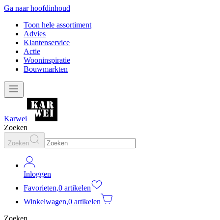
Ga naar hoofdinhoud
Toon hele assortiment
Advies
Klantenservice
Actie
Wooninspiratie
Bouwmarkten
Karwei
Zoeken
Zoeken
Inloggen
Favorieten
,
0 artikelen
Winkelwagen
,
0 artikelen
Zoeken