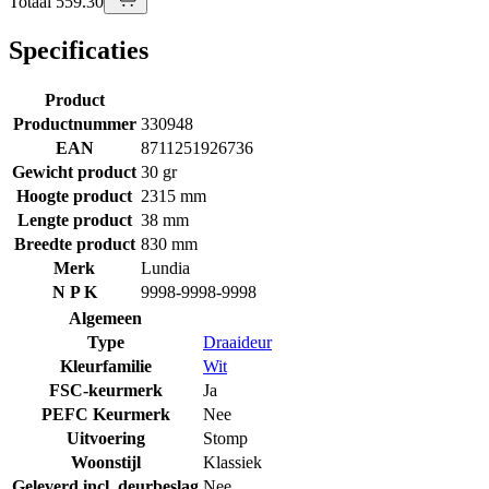
Totaal 559.30
Specificaties
Product
Productnummer
330948
EAN
8711251926736
Gewicht product
30 gr
Hoogte product
2315 mm
Lengte product
38 mm
Breedte product
830 mm
Merk
Lundia
N P K
9998-9998-9998
Algemeen
Type
Draaideur
Kleurfamilie
Wit
FSC-keurmerk
Ja
PEFC Keurmerk
Nee
Uitvoering
Stomp
Woonstijl
Klassiek
Geleverd incl. deurbeslag
Nee