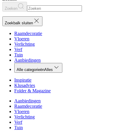
Zoeken
Zoekbalk sluiten
Raamdecoratie
Vloeren
Verlichting
Verf
Tuin
Aanbiedingen
Alle categorieën
Alles
Inspiratie
Klusadvies
Folder & Magazine
Aanbiedingen
Raamdecoratie
Vloeren
Verlichting
Verf
Tuin