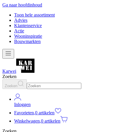
Ga naar hoofdinhoud
Toon hele assortiment
Advies
Klantenservice
Actie
Wooninspiratie
Bouwmarkten
Karwei
Zoeken
Zoeken
Inloggen
Favorieten
,
0 artikelen
Winkelwagen
,
0 artikelen
Zoeken