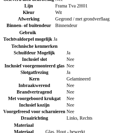
Lijn
Frama Tva 2H01
Kleur
Wit
Afwerking
Gegrond / met grondverflaag
Binnen- of buitendeur
Binnendeur
Gebruik
Tochtvaldorpel mogelijk
Ja
Technische kenmerken
Schuifdeur Mogelijk
Ja
Inclusief slot
Nee
Inclusief voorgemonteerd glas
Nee
Slotgatfrezing
Ja
Kern
Gelamineerd
Inbraakwerend
Nee
Brandvertragend
Nee
Met voorgeboord krukgat
Nee
Inclusief kozijn
Nee
Voorgefreesd voor scharnieren
Nee
Draairichting
Links
,
Rechts
Materiaal
Materiaal
Glas
,
Hout - bewerkt