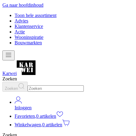
Ga naar hoofdinhoud
Toon hele assortiment
Advies
Klantenservice
Actie
Wooninspiratie
Bouwmarkten
Karwei
Zoeken
Zoeken
Inloggen
Favorieten
,
0 artikelen
Winkelwagen
,
0 artikelen
Zoeken