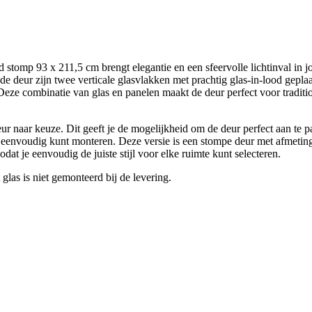
omp 93 x 211,5 cm brengt elegantie en een sfeervolle lichtinval in jou
n de deur zijn twee verticale glasvlakken met prachtig glas-in-lood gepla
 Deze combinatie van glas en panelen maakt de deur perfect voor traditi
ur naar keuze. Dit geeft je de mogelijkheid om de deur perfect aan te p
ur eenvoudig kunt monteren. Deze versie is een stompe deur met afmeting
t je eenvoudig de juiste stijl voor elke ruimte kunt selecteren.
glas is niet gemonteerd bij de levering.