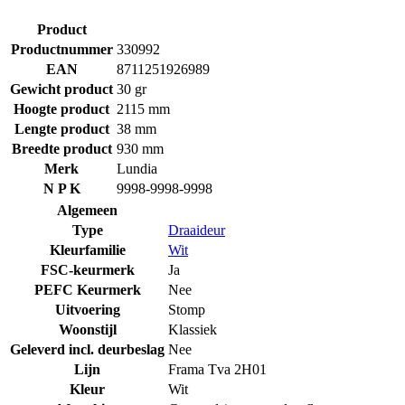
Product
Productnummer
330992
EAN
8711251926989
Gewicht product
30 gr
Hoogte product
2115 mm
Lengte product
38 mm
Breedte product
930 mm
Merk
Lundia
N P K
9998-9998-9998
Algemeen
Type
Draaideur
Kleurfamilie
Wit
FSC-keurmerk
Ja
PEFC Keurmerk
Nee
Uitvoering
Stomp
Woonstijl
Klassiek
Geleverd incl. deurbeslag
Nee
Lijn
Frama Tva 2H01
Kleur
Wit