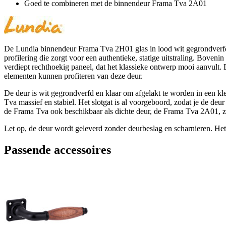
Goed te combineren met de binnendeur Frama Tva 2A01
De Lundia binnendeur Frama Tva 2H01 glas in lood wit gegrondverfd st
profilering die zorgt voor een authentieke, statige uitstraling. Boveni
verdiept rechthoekig paneel, dat het klassieke ontwerp mooi aanvult.
elementen kunnen profiteren van deze deur.
De deur is wit gegrondverfd en klaar om afgelakt te worden in een kle
Tva massief en stabiel. Het slotgat is al voorgeboord, zodat je de de
de Frama Tva ook beschikbaar als dichte deur, de Frama Tva 2A01, zoda
Let op, de deur wordt geleverd zonder deurbeslag en scharnieren. Het 
Passende accessoires