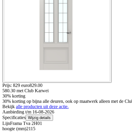
Prijs: 829 euro
829
.
00
580.30
met Club Karwei
30% korting
30% korting op bijna alle deuren, ook op maatwerk alleen met de Clu
Bekijk
alle producten uit deze actie.
Aanbieding t/m 16-08-2026
Specificaties
Wijzig details
Lijn
Frama Tva 2H01
hoogte (mm)
2115