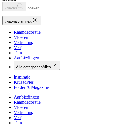
Zoeken
Zoekbalk sluiten
Raamdecoratie
Vloeren
Verlichting
Verf
Tuin
Aanbiedingen
Alle categorieën
Alles
Inspiratie
Klusadvies
Folder & Magazine
Aanbiedingen
Raamdecoratie
Vloeren
Verlichting
Verf
Tuin