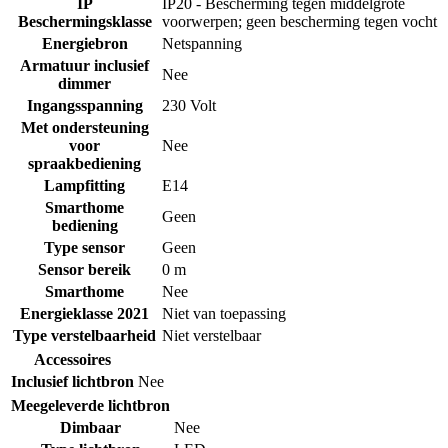
IP
IP20 - Bescherming tegen middelgrote
Beschermingsklasse
voorwerpen; geen bescherming tegen vocht
Energiebron
Netspanning
Armatuur inclusief
Nee
dimmer
Ingangsspanning
230 Volt
Met ondersteuning
voor
Nee
spraakbediening
Lampfitting
E14
Smarthome
Geen
bediening
Type sensor
Geen
Sensor bereik
0 m
Smarthome
Nee
Energieklasse 2021
Niet van toepassing
Type verstelbaarheid
Niet verstelbaar
Accessoires
Inclusief lichtbron
Nee
Meegeleverde lichtbron
Dimbaar
Nee