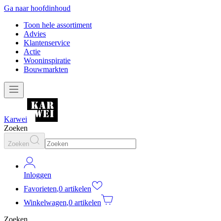
Ga naar hoofdinhoud
Toon hele assortiment
Advies
Klantenservice
Actie
Wooninspiratie
Bouwmarkten
Karwei
Zoeken
Zoeken
Inloggen
Favorieten
,
0 artikelen
Winkelwagen
,
0 artikelen
Zoeken