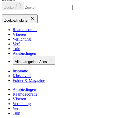
Zoeken
Zoekbalk sluiten
Raamdecoratie
Vloeren
Verlichting
Verf
Tuin
Aanbiedingen
Alle categorieën
Alles
Inspiratie
Klusadvies
Folder & Magazine
Aanbiedingen
Raamdecoratie
Vloeren
Verlichting
Verf
Tuin