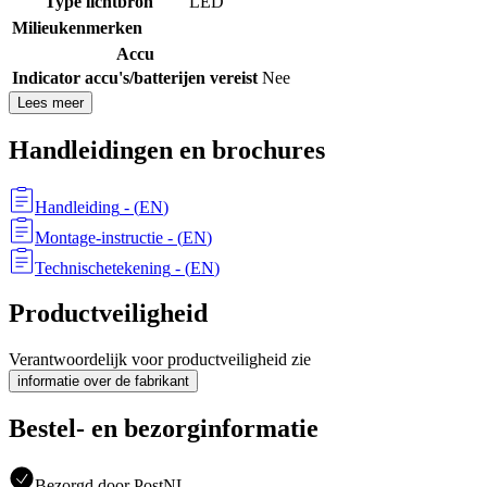
Type lichtbron
LED
Milieukenmerken
Accu
Indicator accu's/batterijen vereist
Nee
Lees meer
Handleidingen en brochures
Handleiding
- (
EN
)
Montage-instructie
- (
EN
)
Technischetekening
- (
EN
)
Productveiligheid
Verantwoordelijk voor productveiligheid zie
informatie over de fabrikant
Bestel- en bezorginformatie
Bezorgd door PostNL