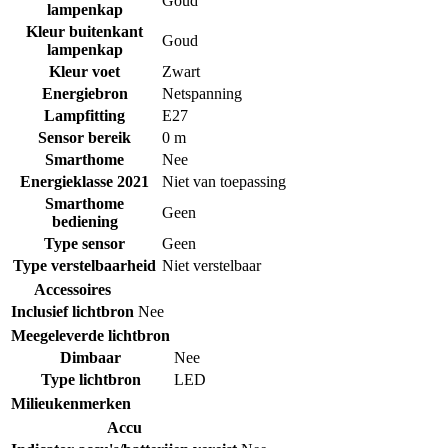
Goud
lampenkap
Kleur buitenkant
Goud
lampenkap
Kleur voet
Zwart
Energiebron
Netspanning
Lampfitting
E27
Sensor bereik
0 m
Smarthome
Nee
Energieklasse 2021
Niet van toepassing
Smarthome
Geen
bediening
Type sensor
Geen
Type verstelbaarheid
Niet verstelbaar
Accessoires
Inclusief lichtbron
Nee
Meegeleverde lichtbron
Dimbaar
Nee
Type lichtbron
LED
Milieukenmerken
Accu