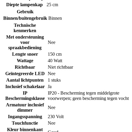
Diepte lampenkap
25 cm
Gebruik
Binnen/buitengebruik
Binnen
Technische
kenmerken
Met ondersteuning
voor
Nee
spraakbediening
Lengte snoer
150 cm
Wattage
40 Watt
Richtbaar
Niet richtbaar
Geïntegreerde LED
Nee
Aantal lichtpunten
1 stuks
Inclusief schakelaar
Ja
IP
IP20 - Bescherming tegen middelgrote
Beschermingsklasse
voorwerpen; geen bescherming tegen vocht
Armatuur inclusief
Nee
dimmer
Ingangsspanning
230 Volt
Touchfunctie
Nee
Kleur binnenkant