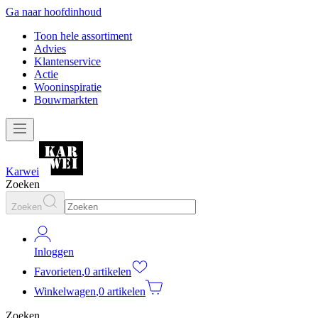
Ga naar hoofdinhoud
Toon hele assortiment
Advies
Klantenservice
Actie
Wooninspiratie
Bouwmarkten
Karwei
Zoeken
Zoeken
Inloggen
Favorieten
,
0 artikelen
Winkelwagen
,
0 artikelen
Zoeken