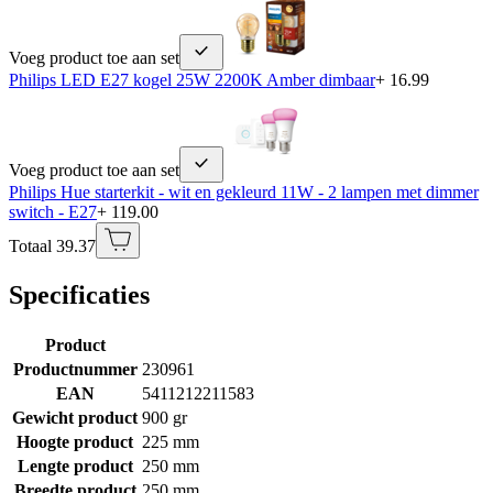
Voeg product toe aan set
Philips LED E27 kogel 25W 2200K Amber dimbaar
+ 16.99
Voeg product toe aan set
Philips Hue starterkit - wit en gekleurd 11W - 2 lampen met dimmer
switch - E27
+ 119.00
Totaal 39.37
Specificaties
Product
Productnummer
230961
EAN
5411212211583
Gewicht product
900 gr
Hoogte product
225 mm
Lengte product
250 mm
Breedte product
250 mm