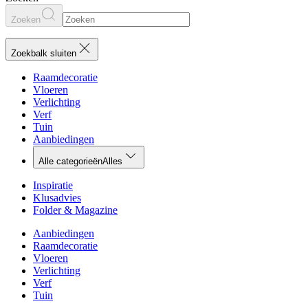
Zoeken
Zoekbalk sluiten
Raamdecoratie
Vloeren
Verlichting
Verf
Tuin
Aanbiedingen
Alle categorieën
Alles
Inspiratie
Klusadvies
Folder & Magazine
Aanbiedingen
Raamdecoratie
Vloeren
Verlichting
Verf
Tuin