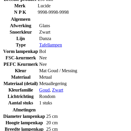
Merk
Lucide
N P K
9998-9998-9998
Algemeen
Afwerking
Glans
Snoerkleur
Zwart
Lijn
Danza
Type
Tafellampen
Vorm lampenkap
Bol
FSC-keurmerk
Nee
PEFC Keurmerk
Nee
Kleur
Mat Goud / Messing
Materiaal
Metaal
Materiaal (detail)
Metaallegering
Kleurfamilie
Goud
,
Zwart
Lichtrichting
Rondom
Aantal stuks
1 stuks
Afmetingen
Diameter lampenkap
25 cm
Hoogte lampenkap
20 cm
Breedte lampenkap
25 cm