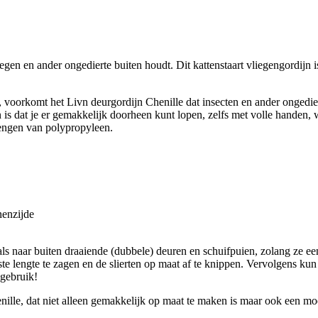
iegen en ander ongedierte buiten houdt. Dit kattenstaart vliegengordijn
en, voorkomt het Livn deurgordijn Chenille dat insecten en ander ongedie
n is dat je er gemakkelijk doorheen kunt lopen, zelfs met volle handen,
rengen van polypropyleen.
nenzijde
oals naar buiten draaiende (dubbele) deuren en schuifpuien, zolang ze
 lengte te zagen en de slierten op maat af te knippen. Vervolgens kun j
 gebruik!
ille, dat niet alleen gemakkelijk op maat te maken is maar ook een moe