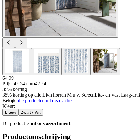
64.99
Prijs: 42.24 euro
42
.
24
35% korting
35% korting op alle Livn horren M.u.v. ScreenLite- en Vast Laag-arti
Bekijk
alle producten uit deze actie.
Kleur
:
Blauw
Zwart / Wit
Dit product is
uit ons assortiment
Productomschrijving