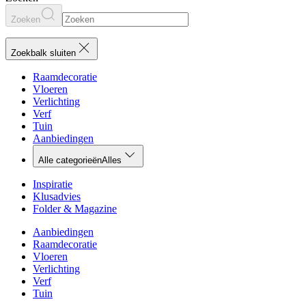
Zoeken
Zoekbalk sluiten
Raamdecoratie
Vloeren
Verlichting
Verf
Tuin
Aanbiedingen
Alle categorieën
Alles
Inspiratie
Klusadvies
Folder & Magazine
Aanbiedingen
Raamdecoratie
Vloeren
Verlichting
Verf
Tuin