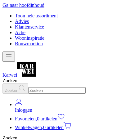
Ga naar hoofdinhoud
Toon hele assortiment
Advies
Klantenservice
Actie
Wooninspiratie
Bouwmarkten
Karwei
Zoeken
Zoeken
Inloggen
Favorieten
,
0 artikelen
Winkelwagen
,
0 artikelen
Zoeken