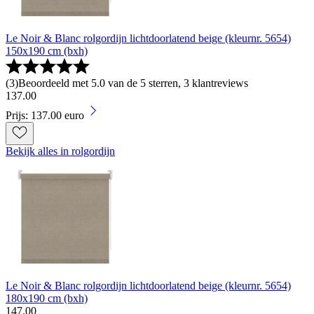
Le Noir & Blanc rolgordijn lichtdoorlatend beige (kleurnr. 5654)
150x190 cm (bxh)
(
3
)
Beoordeeld met 5.0 van de 5 sterren, 3 klantreviews
137
.
00
Prijs: 137.00 euro
Bekijk alles in rolgordijn
Le Noir & Blanc rolgordijn lichtdoorlatend beige (kleurnr. 5654)
180x190 cm (bxh)
147
.
00