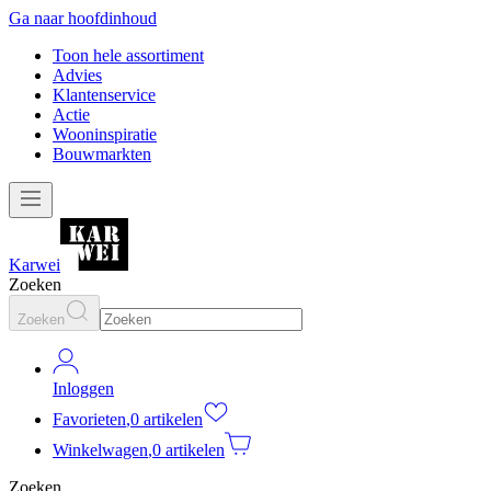
Ga naar hoofdinhoud
Toon hele assortiment
Advies
Klantenservice
Actie
Wooninspiratie
Bouwmarkten
Karwei
Zoeken
Zoeken
Inloggen
Favorieten
,
0 artikelen
Winkelwagen
,
0 artikelen
Zoeken