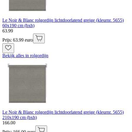
Le Noir & Blanc rolgordijn lichtdoorlatend greige (kleurnr. 5655)
60x190 cm (bxh)
63
.
99
Prijs: 63.99 euro
Bekijk alles in rolgordijn
Le Noir & Blanc rolgordijn lichtdoorlatend greige (kleurnr. 5655)
210x190 cm (bxh)
166
.
00
Prijs: 166.00 euro