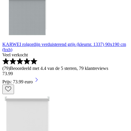
KARWEI rolgordijn verduisterend grijs (kleurnr. 1337) 90x190 cm
(bxh)
Veel verkocht
(
79
)
Beoordeeld met 4.4 van de 5 sterren, 79 klantreviews
73
.
99
Prijs: 73.99 euro