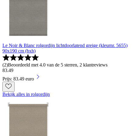
Le Noir & Blanc rolgordijn lichtdoorlatend greige (kleurnr. 5655)
90x190 cm (bxh)
(
2
)
Beoordeeld met 4.0 van de 5 sterren, 2 klantreviews
83
.
49
Prijs: 83.49 euro
Bekijk alles in rolgordijn