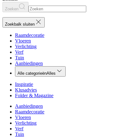
Zoeken
Zoekbalk sluiten
Raamdecoratie
Vloeren
Verlichting
Verf
Tuin
Aanbiedingen
Alle categorieën
Alles
Inspiratie
Klusadvies
Folder & Magazine
Aanbiedingen
Raamdecoratie
Vloeren
Verlichting
Verf
Tuin