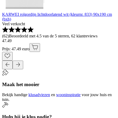
KARWEI rolgordijn lichtdoorlatend wit (kleurnr. 833) 90x190 cm
(bxh)
Veel verkocht
(
62
)
Beoordeeld met 4.5 van de 5 sterren, 62 klantreviews
47
.
49
Prijs: 47.49 euro
Maak het mooier
Bekijk handige
klusadviezen
en
wooninspiratie
voor jouw huis en
tuin.
Hulp bij je klus nodig?