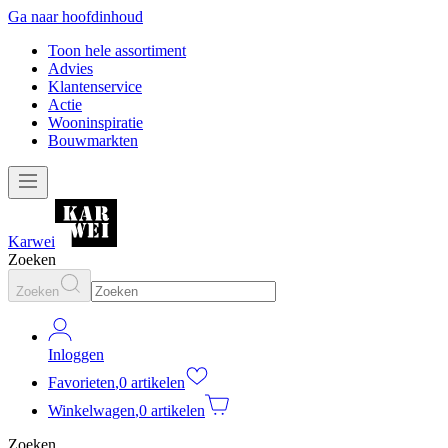
Ga naar hoofdinhoud
Toon hele assortiment
Advies
Klantenservice
Actie
Wooninspiratie
Bouwmarkten
Karwei
Zoeken
Zoeken
Inloggen
Favorieten
,
0 artikelen
Winkelwagen
,
0 artikelen
Zoeken