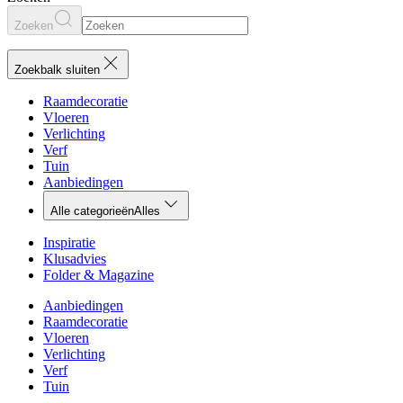
Zoeken
Zoekbalk sluiten
Raamdecoratie
Vloeren
Verlichting
Verf
Tuin
Aanbiedingen
Alle categorieën
Alles
Inspiratie
Klusadvies
Folder & Magazine
Aanbiedingen
Raamdecoratie
Vloeren
Verlichting
Verf
Tuin