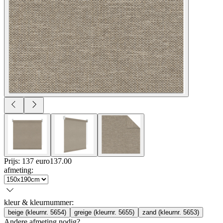
Prijs: 137 euro
137
.
00
afmeting
:
kleur & kleurnummer
:
beige (kleurnr. 5654)
greige (kleurnr. 5655)
zand (kleurnr. 5653)
Andere afmeting nodig?