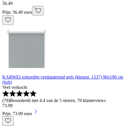
56
.
49
Prijs: 56.49 euro
KARWEI rolgordijn verduisterend grijs (kleurnr. 1337) 90x190 cm
(bxh)
Veel verkocht
(
79
)
Beoordeeld met 4.4 van de 5 sterren, 79 klantreviews
73
.
99
Prijs: 73.99 euro