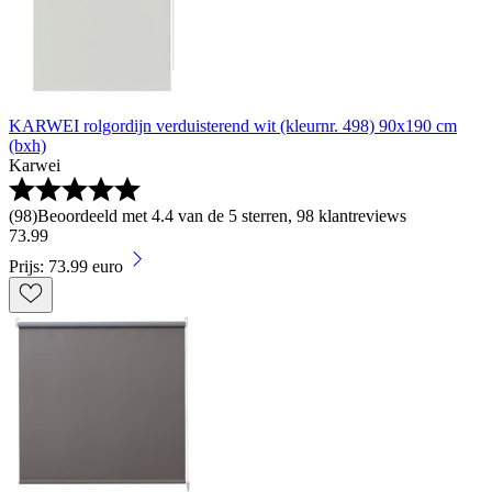
KARWEI rolgordijn verduisterend wit (kleurnr. 498) 90x190 cm
(bxh)
Karwei
(
98
)
Beoordeeld met 4.4 van de 5 sterren, 98 klantreviews
73
.
99
Prijs: 73.99 euro