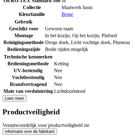
OEKO-TEX Standard 100
Ja
Collectie
Maatwerk basis
Kleurfamilie
Beige
Gebruik
Geschikt voor
Gewoon raam
Montage
In het kozijn
,
Op het kozijn
,
Plafond
Reinigingsmethode
Droge doek
,
Licht vochtige doek
,
Plumeau
Bedieningszijde
Beide zijden mogelijk
Technische kenmerken
Bedieningsmethode
Ketting
UV-bestendig
Nee
Vochtbestendig
Nee
Brandvertragend
Nee
Mate van verduistering
Lichtdoorlatend
Lees meer
Productveiligheid
Verantwoordelijk voor productveiligheid zie
informatie over de fabrikant