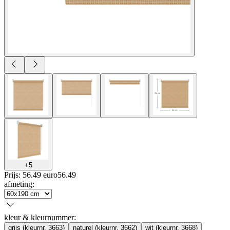
+
5
Prijs: 56.49 euro
56
.
49
afmeting
:
kleur & kleurnummer
:
grijs (kleurnr. 3663)
naturel (kleurnr. 3662)
wit (kleurnr. 3668)