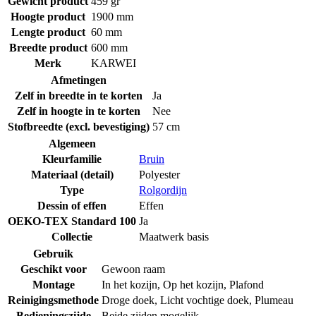
Gewicht product
459 gr
Hoogte product
1900 mm
Lengte product
60 mm
Breedte product
600 mm
Merk
KARWEI
Afmetingen
Zelf in breedte in te korten
Ja
Zelf in hoogte in te korten
Nee
Stofbreedte (excl. bevestiging)
57 cm
Algemeen
Kleurfamilie
Bruin
Materiaal (detail)
Polyester
Type
Rolgordijn
Dessin of effen
Effen
OEKO-TEX Standard 100
Ja
Collectie
Maatwerk basis
Gebruik
Geschikt voor
Gewoon raam
Montage
In het kozijn
,
Op het kozijn
,
Plafond
Reinigingsmethode
Droge doek
,
Licht vochtige doek
,
Plumeau
Bedieningszijde
Beide zijden mogelijk