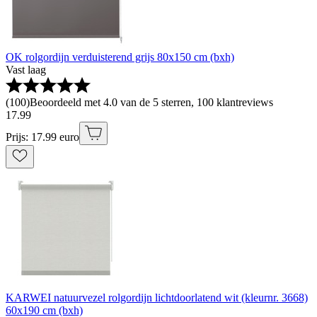
OK rolgordijn verduisterend grijs 80x150 cm (bxh)
Vast laag
(
100
)
Beoordeeld met 4.0 van de 5 sterren, 100 klantreviews
17
.
99
Prijs: 17.99 euro
KARWEI natuurvezel rolgordijn lichtdoorlatend wit (kleurnr. 3668)
60x190 cm (bxh)