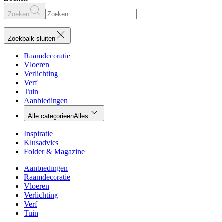
Zoeken
Zoekbalk sluiten
Raamdecoratie
Vloeren
Verlichting
Verf
Tuin
Aanbiedingen
Alle categorieën
Alles
Inspiratie
Klusadvies
Folder & Magazine
Aanbiedingen
Raamdecoratie
Vloeren
Verlichting
Verf
Tuin