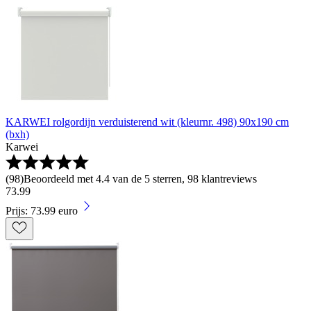
KARWEI rolgordijn verduisterend wit (kleurnr. 498) 90x190 cm
(bxh)
Karwei
(
98
)
Beoordeeld met 4.4 van de 5 sterren, 98 klantreviews
73
.
99
Prijs: 73.99 euro