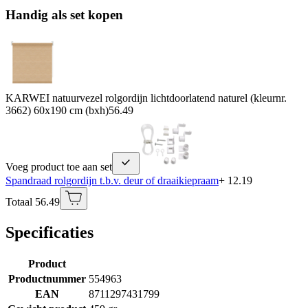
Handig als set kopen
KARWEI natuurvezel rolgordijn lichtdoorlatend naturel (kleurnr.
3662) 60x190 cm (bxh)
56.49
Voeg product toe aan set
Spandraad rolgordijn t.b.v. deur of draaikiepraam
+ 12.19
Totaal 56.49
Specificaties
Product
Productnummer
554963
EAN
8711297431799