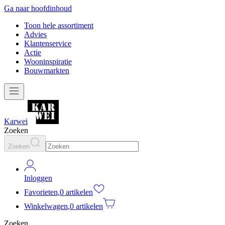
Ga naar hoofdinhoud
Toon hele assortiment
Advies
Klantenservice
Actie
Wooninspiratie
Bouwmarkten
Karwei
Zoeken
Zoeken
Inloggen
Favorieten
,
0 artikelen
Winkelwagen
,
0 artikelen
Zoeken