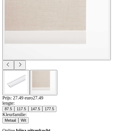
Prijs: 27.49 euro
27
.
49
lengte
:
87.5
117.5
147.5
177.5
Kleurfamilie
:
Metaal
Wit
Online
bijna uitverkocht