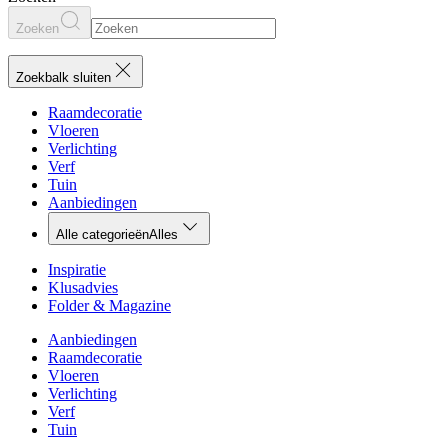
Zoeken
Zoekbalk sluiten
Raamdecoratie
Vloeren
Verlichting
Verf
Tuin
Aanbiedingen
Alle categorieën
Alles
Inspiratie
Klusadvies
Folder & Magazine
Aanbiedingen
Raamdecoratie
Vloeren
Verlichting
Verf
Tuin