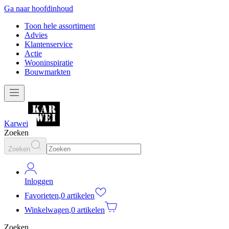
Ga naar hoofdinhoud
Toon hele assortiment
Advies
Klantenservice
Actie
Wooninspiratie
Bouwmarkten
Karwei
Zoeken
Zoeken
Inloggen
Favorieten
,
0 artikelen
Winkelwagen
,
0 artikelen
Zoeken