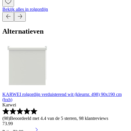
Bekijk alles in rolgordijn
Alternatieven
KARWEI rolgordijn verduisterend wit (kleurnr. 498) 90x190 cm
(bxh)
Karwei
(
98
)
Beoordeeld met 4.4 van de 5 sterren, 98 klantreviews
73
.
99