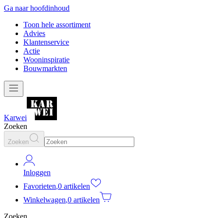
Ga naar hoofdinhoud
Toon hele assortiment
Advies
Klantenservice
Actie
Wooninspiratie
Bouwmarkten
Karwei
Zoeken
Zoeken
Inloggen
Favorieten
,
0 artikelen
Winkelwagen
,
0 artikelen
Zoeken