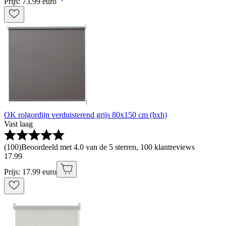
Prijs: 73.99 euro
OK rolgordijn verduisterend grijs 80x150 cm (bxh)
Vast laag
(
100
)
Beoordeeld met 4.0 van de 5 sterren, 100 klantreviews
17
.
99
Prijs: 17.99 euro