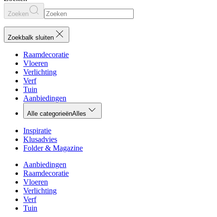
Zoeken
Zoekbalk sluiten
Raamdecoratie
Vloeren
Verlichting
Verf
Tuin
Aanbiedingen
Alle categorieën
Alles
Inspiratie
Klusadvies
Folder & Magazine
Aanbiedingen
Raamdecoratie
Vloeren
Verlichting
Verf
Tuin