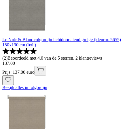
Le Noir & Blanc rolgordijn lichtdoorlatend greige (kleurnr. 5655)
150x190 cm (bxh)
(
2
)
Beoordeeld met 4.0 van de 5 sterren, 2 klantreviews
137
.
00
Prijs: 137.00 euro
Bekijk alles in rolgordijn