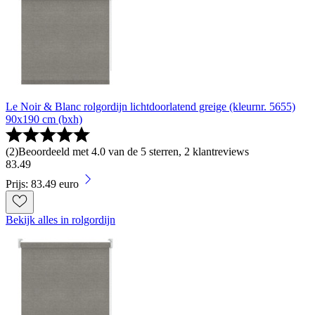
Le Noir & Blanc rolgordijn lichtdoorlatend greige (kleurnr. 5655)
90x190 cm (bxh)
(
2
)
Beoordeeld met 4.0 van de 5 sterren, 2 klantreviews
83
.
49
Prijs: 83.49 euro
Bekijk alles in rolgordijn