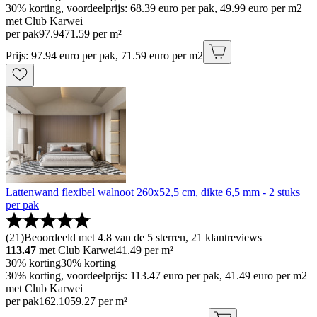
30% korting, voordeelprijs: 68.39 euro per pak, 49.99 euro per m2
met Club Karwei
per pak
97
.
94
71.59 per m²
Prijs: 97.94 euro per pak, 71.59 euro per m2
Lattenwand flexibel walnoot 260x52,5 cm, dikte 6,5 mm - 2 stuks
per pak
(
21
)
Beoordeeld met 4.8 van de 5 sterren, 21 klantreviews
113.47
met Club Karwei
41.49
per m²
30% korting
30% korting
30% korting, voordeelprijs: 113.47 euro per pak, 41.49 euro per m2
met Club Karwei
per pak
162
.
10
59.27 per m²