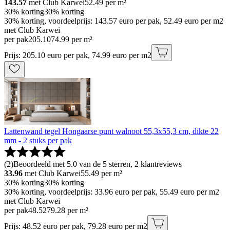
143.57
met Club Karwei
52.49
per m²
30% korting
30% korting
30% korting, voordeelprijs: 143.57 euro per pak, 52.49 euro per m2
met Club Karwei
per pak
205
.
10
74.99 per m²
Prijs: 205.10 euro per pak, 74.99 euro per m2
Lattenwand tegel Hongaarse punt walnoot 55,3x55,3 cm, dikte 22
mm - 2 stuks per pak
(
2
)
Beoordeeld met 5.0 van de 5 sterren, 2 klantreviews
33.96
met Club Karwei
55.49
per m²
30% korting
30% korting
30% korting, voordeelprijs: 33.96 euro per pak, 55.49 euro per m2
met Club Karwei
per pak
48
.
52
79.28 per m²
Prijs: 48.52 euro per pak, 79.28 euro per m2