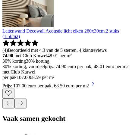
Lattenwand Decowall Acoustic licht eiken 260x30cm,2 stuks
(1.56m2)
(
4
)
Beoordeeld met 4.3 van de 5 sterren, 4 klantreviews
74.90
met Club Karwei
48.01
per m²
30% korting
30% korting
30% korting, voordeelprijs: 74.90 euro per pak, 48.01 euro per m2
met Club Karwei
per pak
107
.
00
68.59 per m²
Prijs: 107.00 euro per pak, 68.59 euro per m2
Vaak samen gekocht