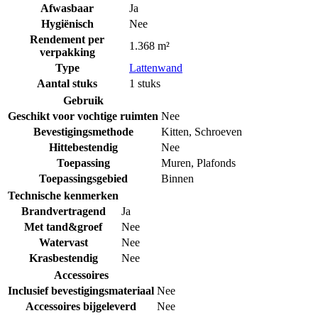
Afwasbaar
Ja
Hygiënisch
Nee
Rendement per
1.368 m²
verpakking
Type
Lattenwand
Aantal stuks
1 stuks
Gebruik
Geschikt voor vochtige ruimten
Nee
Bevestigingsmethode
Kitten
,
Schroeven
Hittebestendig
Nee
Toepassing
Muren
,
Plafonds
Toepassingsgebied
Binnen
Technische kenmerken
Brandvertragend
Ja
Met tand&groef
Nee
Watervast
Nee
Krasbestendig
Nee
Accessoires
Inclusief bevestigingsmateriaal
Nee
Accessoires bijgeleverd
Nee