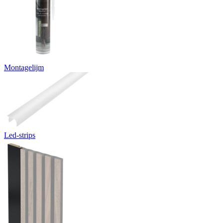
Montagelijm
Led-strips