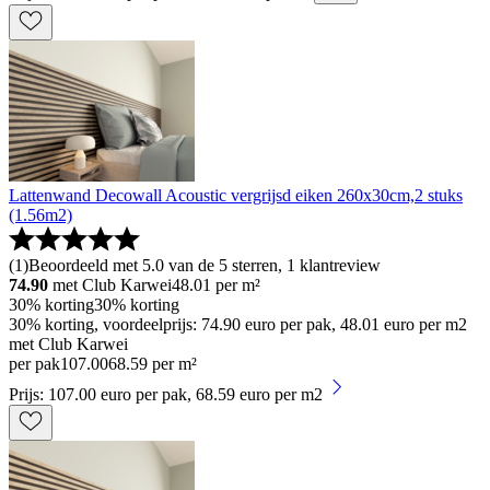
Lattenwand Decowall Acoustic vergrijsd eiken 260x30cm,2 stuks
(1.56m2)
(
1
)
Beoordeeld met 5.0 van de 5 sterren, 1 klantreview
74.90
met Club Karwei
48.01
per m²
30% korting
30% korting
30% korting, voordeelprijs: 74.90 euro per pak, 48.01 euro per m2
met Club Karwei
per pak
107
.
00
68.59 per m²
Prijs: 107.00 euro per pak, 68.59 euro per m2