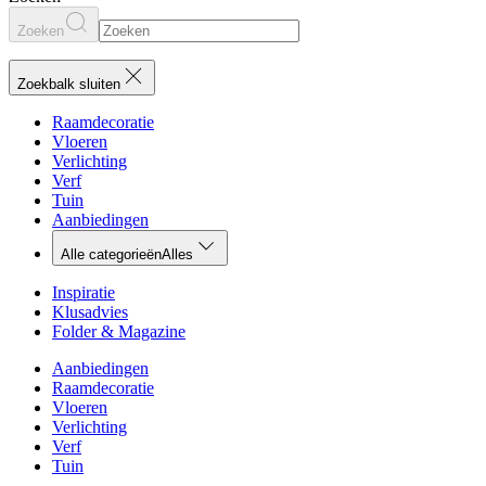
Zoeken
Zoekbalk sluiten
Raamdecoratie
Vloeren
Verlichting
Verf
Tuin
Aanbiedingen
Alle categorieën
Alles
Inspiratie
Klusadvies
Folder & Magazine
Aanbiedingen
Raamdecoratie
Vloeren
Verlichting
Verf
Tuin