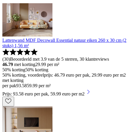
Lattenwand MDF Decowall Essential natuur eiken 260 x 30 cm (2
stuks) 1,56 m²
(
30
)
Beoordeeld met 3.9 van de 5 sterren, 30 klantreviews
46.79
met korting
29.99
per m²
50% korting
50% korting
50% korting, voordeelprijs: 46.79 euro per pak, 29.99 euro per m2
met korting
per pak
93
.
58
59.99 per m²
Prijs: 93.58 euro per pak, 59.99 euro per m2