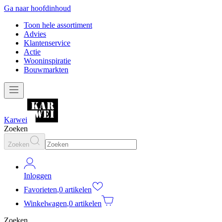
Ga naar hoofdinhoud
Toon hele assortiment
Advies
Klantenservice
Actie
Wooninspiratie
Bouwmarkten
Karwei
Zoeken
Zoeken
Inloggen
Favorieten
,
0 artikelen
Winkelwagen
,
0 artikelen
Zoeken