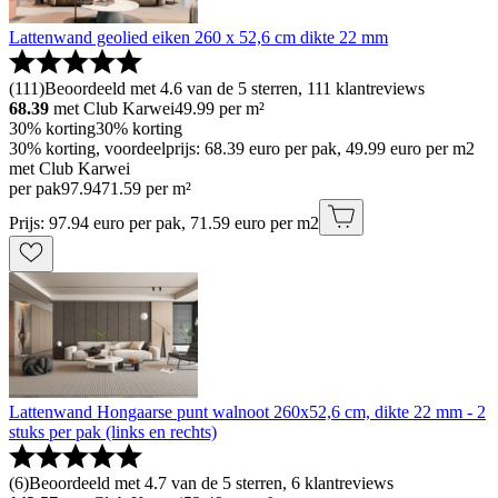
Lattenwand geolied eiken 260 x 52,6 cm dikte 22 mm
(
111
)
Beoordeeld met 4.6 van de 5 sterren, 111 klantreviews
68.39
met Club Karwei
49.99
per m²
30% korting
30% korting
30% korting, voordeelprijs: 68.39 euro per pak, 49.99 euro per m2
met Club Karwei
per pak
97
.
94
71.59 per m²
Prijs: 97.94 euro per pak, 71.59 euro per m2
Lattenwand Hongaarse punt walnoot 260x52,6 cm, dikte 22 mm - 2
stuks per pak (links en rechts)
(
6
)
Beoordeeld met 4.7 van de 5 sterren, 6 klantreviews