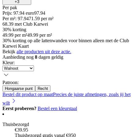
+
3
Per
pak
Prijs: 97.94 euro
97
.
94
Per
m²
:
97.94
71.59
per
m²
68.39
met Club Karwei
30% korting
49.99
per
m²
49.99
per
m²
30% korting op alle lattenwanden voor binnen alleen met de Club
Karwei Kaart
Bekijk
alle producten uit deze actie.
Aanbieding nog
8
dagen geldig
Kleur
:
Patroon
:
Hongaarse punt
Recht
Bestel dit product op maat
Precies de juiste afmetingen, zoals jij het
wilt
Eerst proberen?
Bestel een kleurstaal
Thuisbezorgd
€39.95
Thuisbezorgd gratis vanaf €950