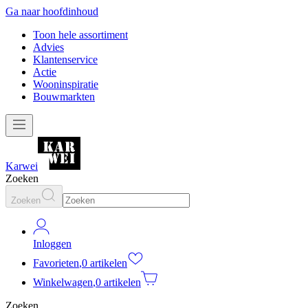
Ga naar hoofdinhoud
Toon hele assortiment
Advies
Klantenservice
Actie
Wooninspiratie
Bouwmarkten
Karwei
Zoeken
Zoeken
Inloggen
Favorieten
,
0 artikelen
Winkelwagen
,
0 artikelen
Zoeken