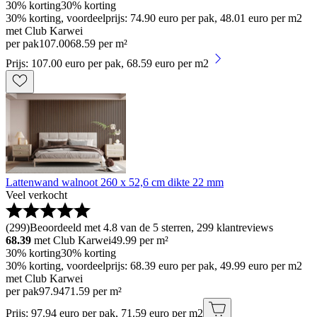
30% korting
30% korting
30% korting, voordeelprijs: 74.90 euro per pak, 48.01 euro per m2
met Club Karwei
per pak
107
.
00
68.59 per m²
Prijs: 107.00 euro per pak, 68.59 euro per m2
Lattenwand walnoot 260 x 52,6 cm dikte 22 mm
Veel verkocht
(
299
)
Beoordeeld met 4.8 van de 5 sterren, 299 klantreviews
68.39
met Club Karwei
49.99
per m²
30% korting
30% korting
30% korting, voordeelprijs: 68.39 euro per pak, 49.99 euro per m2
met Club Karwei
per pak
97
.
94
71.59 per m²
Prijs: 97.94 euro per pak, 71.59 euro per m2