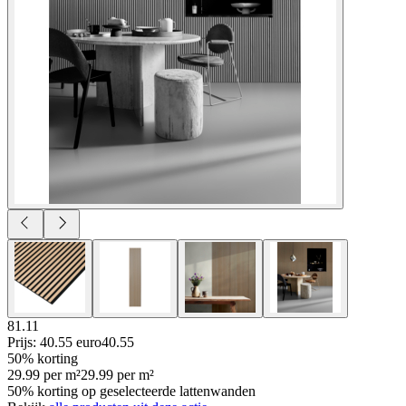
81.11
Prijs: 40.55 euro
40
.
55
50% korting
29.99
per
m²
29.99
per
m²
50% korting op geselecteerde lattenwanden