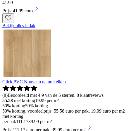
41
.
99
Prijs: 41.99 euro
Bekijk alles in lak
Click PVC Nouveau naturel eiken
(
8
)
Beoordeeld met 4.9 van de 5 sterren, 8 klantreviews
55.58
met korting
19.99
per m²
50% korting
50% korting
50% korting, voordeelprijs: 55.58 euro per pak, 19.99 euro per m2
met korting
per pak
111
.
17
39.99 per m²
Prijs: 111.17 euro per pak, 39.99 euro per m2