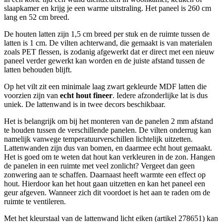
slaapkamer en krijg je een warme uitstraling. Het paneel is 260 cm
lang en 52 cm breed.
De houten latten zijn 1,5 cm breed per stuk en de ruimte tussen de
latten is 1 cm. De vilten achterwand, die gemaakt is van materialen
zoals PET flessen, is zodanig afgewerkt dat er direct met een nieuw
paneel verder gewerkt kan worden en de juiste afstand tussen de
latten behouden blijft.
Op het vilt zit een minimale laag zwart gekleurde MDF latten die
voorzien zijn van
echt hout fineer
. Iedere afzonderlijke lat is dus
uniek. De lattenwand is in twee decors beschikbaar.
Het is belangrijk om bij het monteren van de panelen 2 mm afstand
te houden tussen de verschillende panelen. De vilten onderrug kan
namelijk vanwege temperatuurverschillen lichtelijk uitzetten.
Lattenwanden zijn dus van bomen, en daarmee echt hout gemaakt.
Het is goed om te weten dat hout kan verkleuren in de zon. Hangen
de panelen in een ruimte met veel zonlicht? Vergeet dan geen
zonwering aan te schaffen. Daarnaast heeft warmte een effect op
hout. Hierdoor kan het hout gaan uitzetten en kan het paneel een
geur afgeven. Wanneer zich dit voordoet is het aan te raden om de
ruimte te ventileren.
Met het kleurstaal van de lattenwand licht eiken (artikel 278651) kan