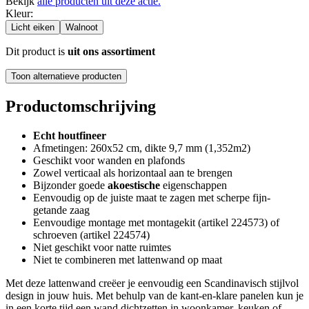
Bekijk
alle producten uit deze actie.
Kleur
:
Licht eiken
Walnoot
Dit product is
uit ons assortiment
Toon alternatieve producten
Productomschrijving
Echt houtfineer
Afmetingen: 260x52 cm, dikte 9,7 mm (1,352m2)
Geschikt voor wanden en plafonds
Zowel verticaal als horizontaal aan te brengen
Bijzonder goede
akoestische
eigenschappen
Eenvoudig op de juiste maat te zagen met scherpe fijn-
getande zaag
Eenvoudige montage met montagekit (artikel 224573) of
schroeven (artikel 224574)
Niet geschikt voor natte ruimtes
Niet te combineren met lattenwand op maat
Met deze lattenwand creëer je eenvoudig een Scandinavisch stijlvol
design in jouw huis. Met behulp van de kant-en-klare panelen kun je
in een korte tijd een wand dichtzetten in woonkamer, keuken of