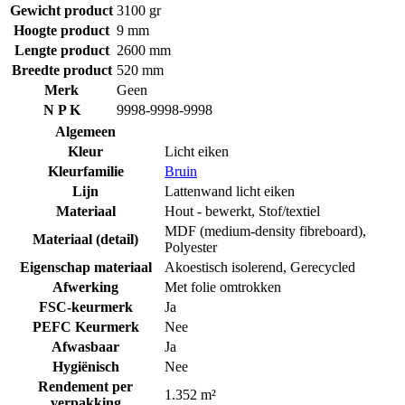
Gewicht product
3100 gr
Hoogte product
9 mm
Lengte product
2600 mm
Breedte product
520 mm
Merk
Geen
N P K
9998-9998-9998
Algemeen
Kleur
Licht eiken
Kleurfamilie
Bruin
Lijn
Lattenwand licht eiken
Materiaal
Hout - bewerkt
,
Stof/textiel
MDF (medium-density fibreboard)
,
Materiaal (detail)
Polyester
Eigenschap materiaal
Akoestisch isolerend
,
Gerecycled
Afwerking
Met folie omtrokken
FSC-keurmerk
Ja
PEFC Keurmerk
Nee
Afwasbaar
Ja
Hygiënisch
Nee
Rendement per
1.352 m²
verpakking