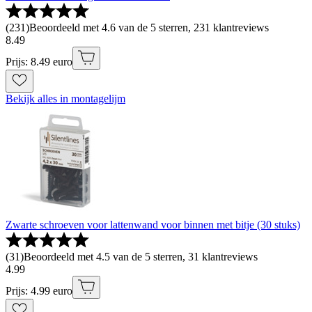
(
231
)
Beoordeeld met 4.6 van de 5 sterren, 231 klantreviews
8
.
49
Prijs: 8.49 euro
Bekijk alles in montagelijm
Zwarte schroeven voor lattenwand voor binnen met bitje (30 stuks)
(
31
)
Beoordeeld met 4.5 van de 5 sterren, 31 klantreviews
4
.
99
Prijs: 4.99 euro