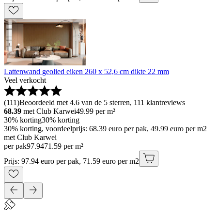
Lattenwand geolied eiken 260 x 52,6 cm dikte 22 mm
Veel verkocht
(
111
)
Beoordeeld met 4.6 van de 5 sterren, 111 klantreviews
68.39
met Club Karwei
49.99
per m²
30% korting
30% korting
30% korting, voordeelprijs: 68.39 euro per pak, 49.99 euro per m2
met Club Karwei
per pak
97
.
94
71.59 per m²
Prijs: 97.94 euro per pak, 71.59 euro per m2