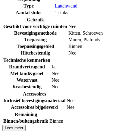
Type
Lattenwand
Aantal stuks
1 stuks
Gebruik
Geschikt voor vochtige ruimten
Nee
Bevestigingsmethode
Kitten
,
Schroeven
Toepassing
Muren
,
Plafonds
Toepassingsgebied
Binnen
Hittebestendig
Nee
Technische kenmerken
Brandvertragend
Ja
Met tand&groef
Nee
Watervast
Nee
Krasbestendig
Nee
Accessoires
Inclusief bevestigingsmateriaal
Nee
Accessoires bijgeleverd
Nee
Remaining
Binnen/buitengebruik
Binnen
Lees meer