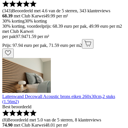
(
343
)
Beoordeeld met 4.6 van de 5 sterren, 343 klantreviews
68.39
met Club Karwei
49.99
per m²
30% korting
30% korting
30% korting, voordeelprijs: 68.39 euro per pak, 49.99 euro per m2
met Club Karwei
per pak
97
.
94
71.59 per m²
Prijs: 97.94 euro per pak, 71.59 euro per m2
Lattenwand Decowall Acoustic brons eiken 260x30cm,2 stuks
(1.56m2)
Best beoordeeld
(
8
)
Beoordeeld met 5.0 van de 5 sterren, 8 klantreviews
74.90
met Club Karwei
48.01
per m²