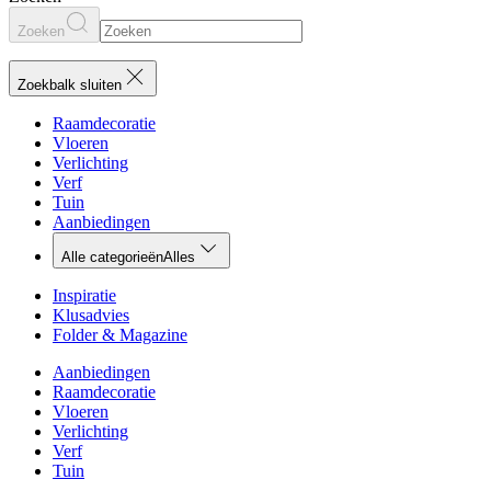
Zoeken
Zoekbalk sluiten
Raamdecoratie
Vloeren
Verlichting
Verf
Tuin
Aanbiedingen
Alle categorieën
Alles
Inspiratie
Klusadvies
Folder & Magazine
Aanbiedingen
Raamdecoratie
Vloeren
Verlichting
Verf
Tuin