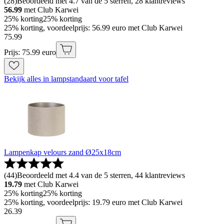
(
28
)
Beoordeeld met 4.7 van de 5 sterren, 28 klantreviews
56.99
met Club Karwei
25% korting
25% korting
25% korting, voordeelprijs: 56.99 euro met Club Karwei
75
.
99
Prijs: 75.99 euro
Bekijk alles in lampstandaard voor tafel
Lampenkap velours zand Ø25x18cm
(
44
)
Beoordeeld met 4.4 van de 5 sterren, 44 klantreviews
19.79
met Club Karwei
25% korting
25% korting
25% korting, voordeelprijs: 19.79 euro met Club Karwei
26
.
39