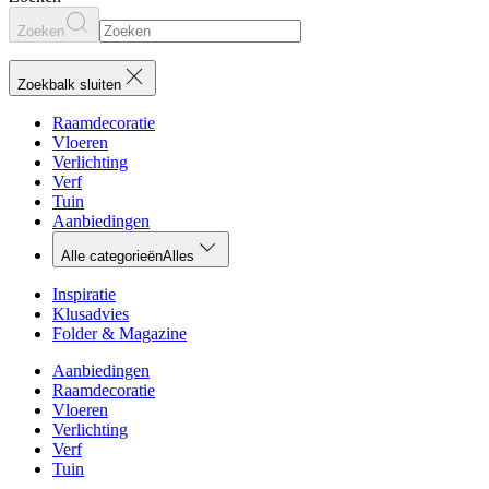
Zoeken
Zoekbalk sluiten
Raamdecoratie
Vloeren
Verlichting
Verf
Tuin
Aanbiedingen
Alle categorieën
Alles
Inspiratie
Klusadvies
Folder & Magazine
Aanbiedingen
Raamdecoratie
Vloeren
Verlichting
Verf
Tuin