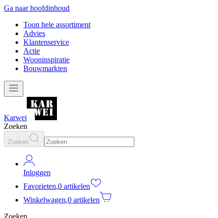
Ga naar hoofdinhoud
Toon hele assortiment
Advies
Klantenservice
Actie
Wooninspiratie
Bouwmarkten
Karwei
Zoeken
Zoeken
Inloggen
Favorieten
,
0 artikelen
Winkelwagen
,
0 artikelen
Zoeken