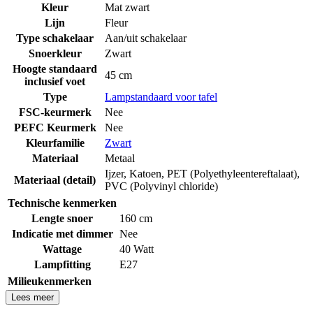
Kleur
Mat zwart
Lijn
Fleur
Type schakelaar
Aan/uit schakelaar
Snoerkleur
Zwart
Hoogte standaard
45 cm
inclusief voet
Type
Lampstandaard voor tafel
FSC-keurmerk
Nee
PEFC Keurmerk
Nee
Kleurfamilie
Zwart
Materiaal
Metaal
Ijzer
,
Katoen
,
PET (Polyethyleentereftalaat)
,
Materiaal (detail)
PVC (Polyvinyl chloride)
Technische kenmerken
Lengte snoer
160 cm
Indicatie met dimmer
Nee
Wattage
40 Watt
Lampfitting
E27
Milieukenmerken
Lees meer