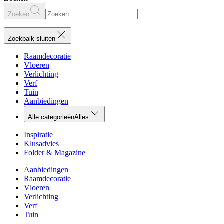
Zoeken
Zoekbalk sluiten
Raamdecoratie
Vloeren
Verlichting
Verf
Tuin
Aanbiedingen
Alle categorieën
Alles
Inspiratie
Klusadvies
Folder & Magazine
Aanbiedingen
Raamdecoratie
Vloeren
Verlichting
Verf
Tuin