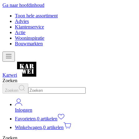
Ga naar hoofdinhoud
Toon hele assortiment
Advies
Klantenservice
Actie
Wooninspiratie
Bouwmarkten
Karwei
Zoeken
Zoeken
Inloggen
Favorieten
,
0 artikelen
Winkelwagen
,
0 artikelen
Zoeken