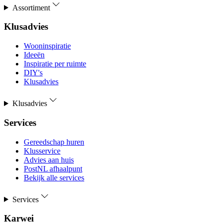
Assortiment
Klusadvies
Wooninspiratie
Ideeën
Inspiratie per ruimte
DIY's
Klusadvies
Klusadvies
Services
Gereedschap huren
Klusservice
Advies aan huis
PostNL afhaalpunt
Bekijk alle services
Services
Karwei