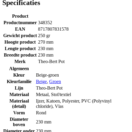
Specificaties
Product
Productnummer
348352
EAN
8717807831578
Gewicht product
250 gr
Hoogte product
270 mm
Lengte product
230 mm
Breedte product
230 mm
Merk
Theo-Bert Pot
Algemeen
Kleur
Beige-groen
Kleurfamilie
Beige
,
Groen
Lijn
Theo-Bert Pot
Materiaal
Metaal
,
Stof/textiel
Materiaal
Ijzer
,
Katoen
,
Polyester
,
PVC (Polyvinyl
(detail)
chloride)
,
Vlas
Vorm
Rond
Diameter
230 mm
boven
Diameter onder
230 mm