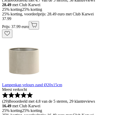
(
58
)
Beoordeeld met 4.7 van de 5 sterren, 58 klantreviews
28.49
met Club Karwei
25% korting
25% korting
25% korting, voordeelprijs: 28.49 euro met Club Karwei
37
.
99
Prijs: 37.99 euro
Lampenkap velours zand Ø20x15cm
Meest verkocht
(
29
)
Beoordeeld met 4.8 van de 5 sterren, 29 klantreviews
16.49
met Club Karwei
25% korting
25% korting