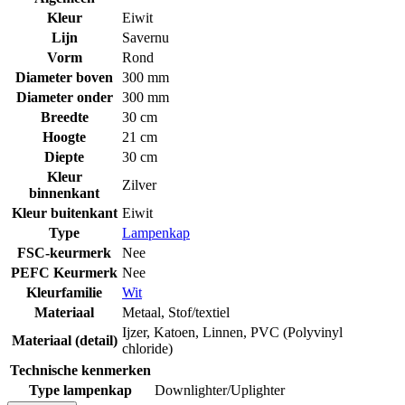
Kleur
Eiwit
Lijn
Savernu
Vorm
Rond
Diameter boven
300 mm
Diameter onder
300 mm
Breedte
30 cm
Hoogte
21 cm
Diepte
30 cm
Kleur
Zilver
binnenkant
Kleur buitenkant
Eiwit
Type
Lampenkap
FSC-keurmerk
Nee
PEFC Keurmerk
Nee
Kleurfamilie
Wit
Materiaal
Metaal
,
Stof/textiel
Ijzer
,
Katoen
,
Linnen
,
PVC (Polyvinyl
Materiaal (detail)
chloride)
Technische kenmerken
Type lampenkap
Downlighter/Uplighter