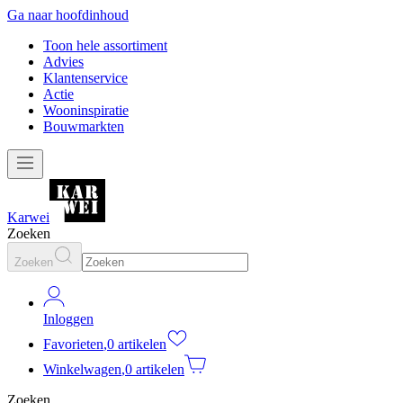
Ga naar hoofdinhoud
Toon hele assortiment
Advies
Klantenservice
Actie
Wooninspiratie
Bouwmarkten
Karwei
Zoeken
Zoeken
Inloggen
Favorieten
,
0 artikelen
Winkelwagen
,
0 artikelen
Zoeken