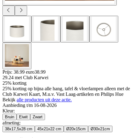
Prijs: 38.99 euro
38
.
99
29.24
met Club Karwei
25% korting
25% korting op bijna alle hang, tafel & vloerlampen alleen met de
Club Karwei Kaart, M.u.v. Vast Laag-artikelen en Philips Hue
Bekijk
alle producten uit deze actie.
Aanbieding t/m 16-08-2026
Kleur
:
Bruin
Eiwit
Zwart
afmeting
:
38x17,5x28 cm
45x21x22 cm
Ø20x15cm
Ø30x21cm