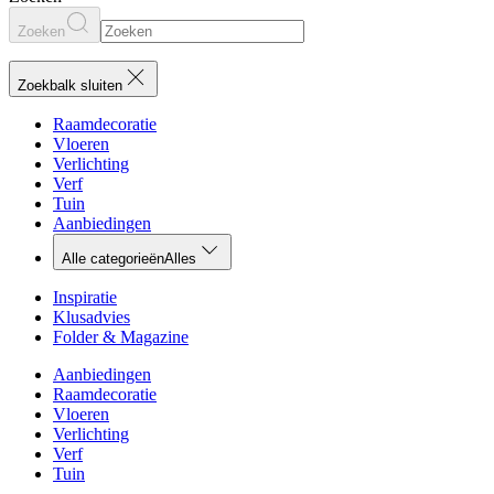
Zoeken
Zoekbalk sluiten
Raamdecoratie
Vloeren
Verlichting
Verf
Tuin
Aanbiedingen
Alle categorieën
Alles
Inspiratie
Klusadvies
Folder & Magazine
Aanbiedingen
Raamdecoratie
Vloeren
Verlichting
Verf
Tuin