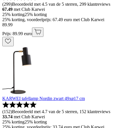
(
299
)
Beoordeeld met 4.5 van de 5 sterren, 299 klantreviews
67.49
met Club Karwei
25% korting
25% korting
25% korting, voordeelprijs: 67.49 euro met Club Karwei
89
.
99
Prijs: 89.99 euro
KARWEI tafellamp Nordin zwart 49xø17 cm
(
152
)
Beoordeeld met 4.7 van de 5 sterren, 152 klantreviews
33.74
met Club Karwei
25% korting
25% korting
25% korting, voordeelprijs: 33.74 euro met Club Karwei