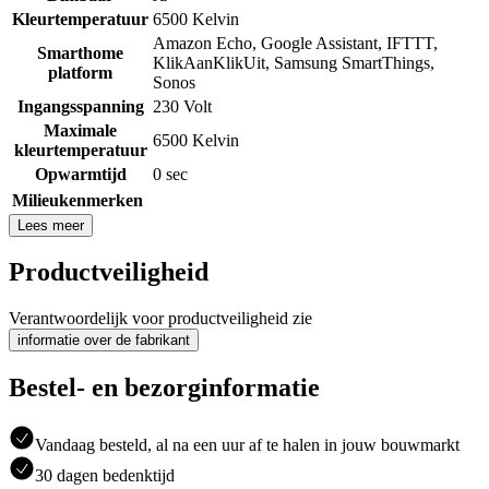
Kleurtemperatuur
6500 Kelvin
Amazon Echo
,
Google Assistant
,
IFTTT
,
Smarthome
KlikAanKlikUit
,
Samsung SmartThings
,
platform
Sonos
Ingangsspanning
230 Volt
Maximale
6500 Kelvin
kleurtemperatuur
Opwarmtijd
0 sec
Milieukenmerken
Lees meer
Productveiligheid
Verantwoordelijk voor productveiligheid zie
informatie over de fabrikant
Bestel- en bezorginformatie
Vandaag besteld, al na een uur af te halen in jouw bouwmarkt
30 dagen bedenktijd