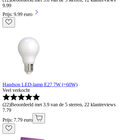
9
.
99
Prijs: 9.99 euro
Handson LED-lamp E27 7W (=60W)
Veel verkocht
(
22
)
Beoordeeld met 3.9 van de 5 sterren, 22 klantreviews
7
.
79
Prijs: 7.79 euro