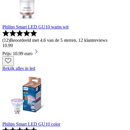
Philips Smart LED GU10 warm wit
(
12
)
Beoordeeld met 4.6 van de 5 sterren, 12 klantreviews
10
.
99
Prijs: 10.99 euro
Bekijk alles in led
Philips Smart LED GU10 color