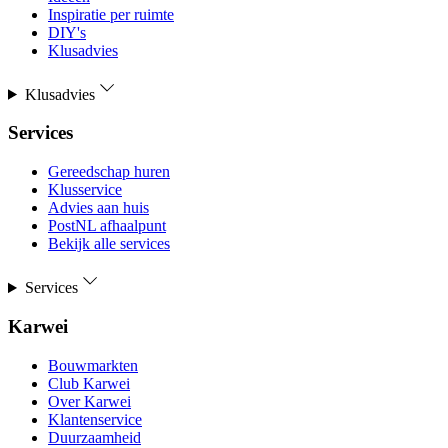
Inspiratie per ruimte
DIY's
Klusadvies
Klusadvies
Services
Gereedschap huren
Klusservice
Advies aan huis
PostNL afhaalpunt
Bekijk alle services
Services
Karwei
Bouwmarkten
Club Karwei
Over Karwei
Klantenservice
Duurzaamheid