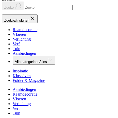
Zoeken
Zoekbalk sluiten
Raamdecoratie
Vloeren
Verlichting
Verf
Tuin
Aanbiedingen
Alle categorieën
Alles
Inspiratie
Klusadvies
Folder & Magazine
Aanbiedingen
Raamdecoratie
Vloeren
Verlichting
Verf
Tuin