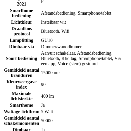
F
2021
Smarthome
Afstandsbediening
,
Smartphone/tablet
bediening
Lichtkleur
Instelbaar wit
Draadloos
Bluetooth
,
Wifi
protocol
Lampfitting
GU10
Dimbaar via
Dimmer/wanddimmer
Aan/uit schakelaar
,
Afstandsbediening
,
Soort bediening
Bluetooth
,
Rfid tag
,
Smartphone/tablet
,
Via
een app
,
Voice (stem) gestuurd
Gemiddeld aantal
15000 uur
branduren
Kleurweergave
90
index
Maximale
400 lm
lichtsterkte
Smarthome
Ja
Wattage lichtbron
5 Watt
Gemiddeld aantal
50000
schakelmomenten
Dimbaar
Ja