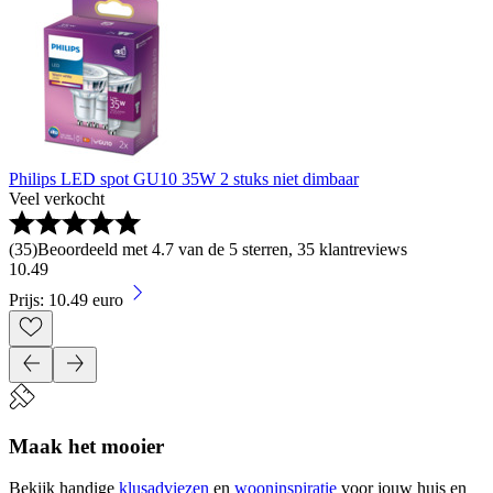
Philips LED spot GU10 35W 2 stuks niet dimbaar
Veel verkocht
(
35
)
Beoordeeld met 4.7 van de 5 sterren, 35 klantreviews
10
.
49
Prijs: 10.49 euro
Maak het mooier
Bekijk handige
klusadviezen
en
wooninspiratie
voor jouw huis en