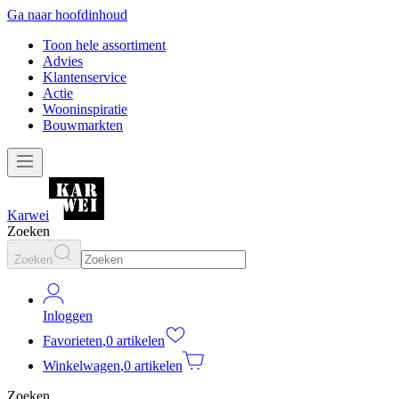
Ga naar hoofdinhoud
Toon hele assortiment
Advies
Klantenservice
Actie
Wooninspiratie
Bouwmarkten
Karwei
Zoeken
Zoeken
Inloggen
Favorieten
,
0 artikelen
Winkelwagen
,
0 artikelen
Zoeken