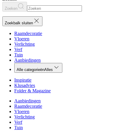
Zoeken
Zoekbalk sluiten
Raamdecoratie
Vloeren
Verlichting
Verf
Tuin
Aanbiedingen
Alle categorieën
Alles
Inspiratie
Klusadvies
Folder & Magazine
Aanbiedingen
Raamdecoratie
Vloeren
Verlichting
Verf
Tuin