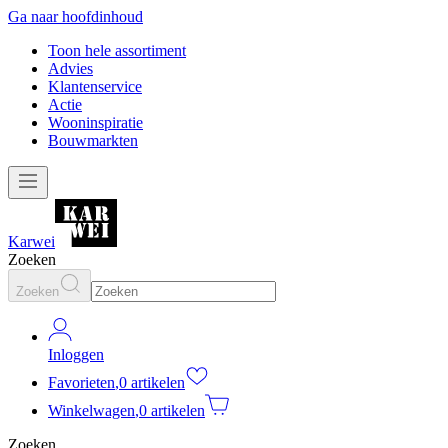
Ga naar hoofdinhoud
Toon hele assortiment
Advies
Klantenservice
Actie
Wooninspiratie
Bouwmarkten
Karwei
Zoeken
Zoeken
Inloggen
Favorieten
,
0 artikelen
Winkelwagen
,
0 artikelen
Zoeken