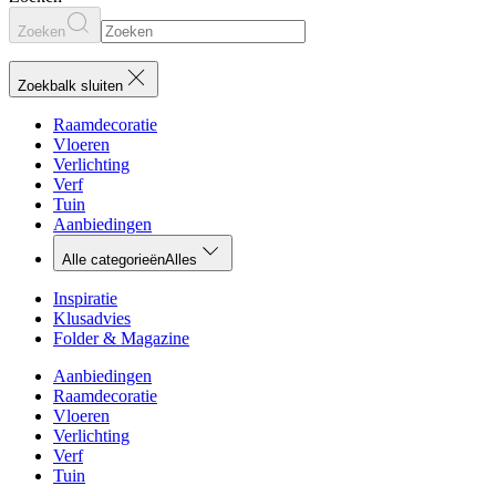
Zoeken
Zoekbalk sluiten
Raamdecoratie
Vloeren
Verlichting
Verf
Tuin
Aanbiedingen
Alle categorieën
Alles
Inspiratie
Klusadvies
Folder & Magazine
Aanbiedingen
Raamdecoratie
Vloeren
Verlichting
Verf
Tuin