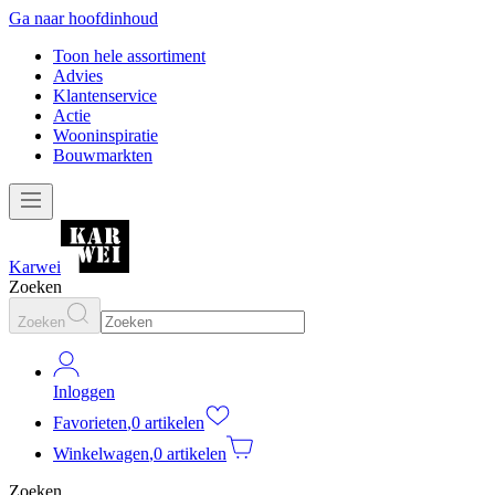
Ga naar hoofdinhoud
Toon hele assortiment
Advies
Klantenservice
Actie
Wooninspiratie
Bouwmarkten
Karwei
Zoeken
Zoeken
Inloggen
Favorieten
,
0 artikelen
Winkelwagen
,
0 artikelen
Zoeken