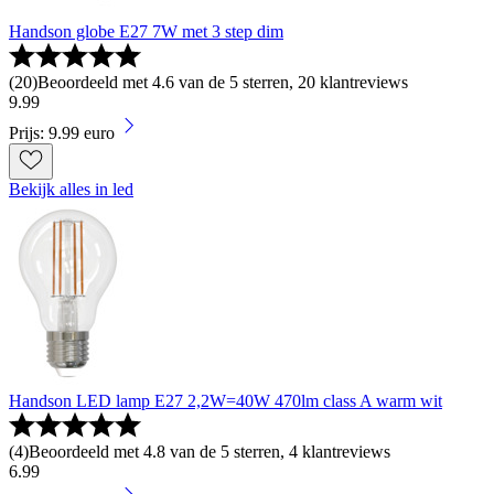
Handson globe E27 7W met 3 step dim
(
20
)
Beoordeeld met 4.6 van de 5 sterren, 20 klantreviews
9
.
99
Prijs: 9.99 euro
Bekijk alles in led
Handson LED lamp E27 2,2W=40W 470lm class A warm wit
(
4
)
Beoordeeld met 4.8 van de 5 sterren, 4 klantreviews
6
.
99