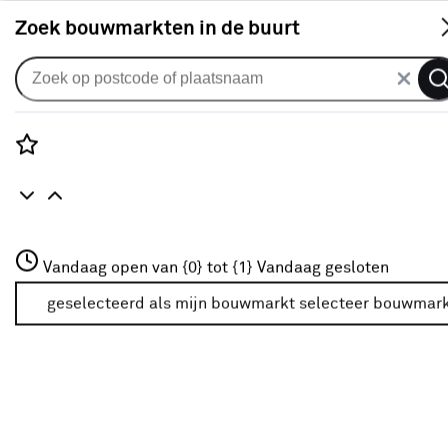
S
Zoek bouwmarkten in de buurt
Alle binnendeuren
Arne & Bodil binnendeur ABT107
mat glas 8 vlaks met blanke
Rozenstraat 3
Vandaag open van {0} tot {1}
rand - wit afgelakt
Vandaag gesloten
3772JH Amersfoort
+31 01234567
geselecteerd als mijn bouwmarkt
selecteer bouwmar
0
klantreview
review
Meer over deze bouwmarkt