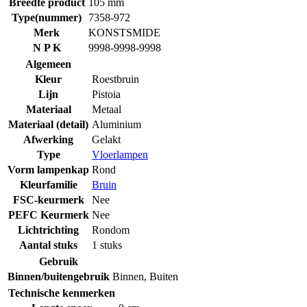
Breedte product
105 mm
Type(nummer)
7358-972
Merk
KONSTSMIDE
N P K
9998-9998-9998
Algemeen
Kleur
Roestbruin
Lijn
Pistoia
Materiaal
Metaal
Materiaal (detail)
Aluminium
Afwerking
Gelakt
Type
Vloerlampen
Vorm lampenkap
Rond
Kleurfamilie
Bruin
FSC-keurmerk
Nee
PEFC Keurmerk
Nee
Lichtrichting
Rondom
Aantal stuks
1 stuks
Gebruik
Binnen/buitengebruik
Binnen
,
Buiten
Technische kenmerken