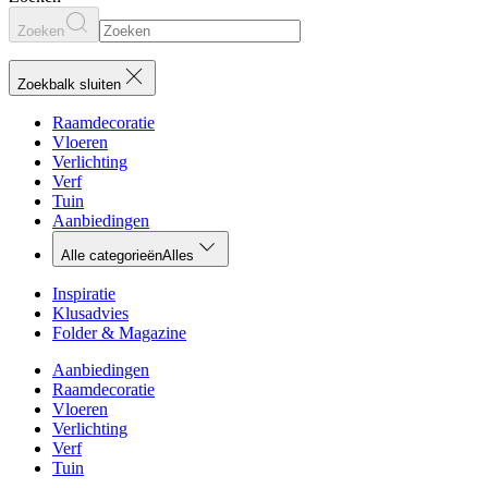
Zoeken
Zoekbalk sluiten
Raamdecoratie
Vloeren
Verlichting
Verf
Tuin
Aanbiedingen
Alle categorieën
Alles
Inspiratie
Klusadvies
Folder & Magazine
Aanbiedingen
Raamdecoratie
Vloeren
Verlichting
Verf
Tuin