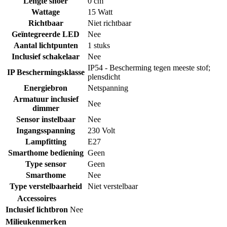
Lengte snoer
0 cm
Wattage
15 Watt
Richtbaar
Niet richtbaar
Geïntegreerde LED
Nee
Aantal lichtpunten
1 stuks
Inclusief schakelaar
Nee
IP54 - Bescherming tegen meeste stof;
IP Beschermingsklasse
plensdicht
Energiebron
Netspanning
Armatuur inclusief
Nee
dimmer
Sensor instelbaar
Nee
Ingangsspanning
230 Volt
Lampfitting
E27
Smarthome bediening
Geen
Type sensor
Geen
Smarthome
Nee
Type verstelbaarheid
Niet verstelbaar
Accessoires
Inclusief lichtbron
Nee
Milieukenmerken