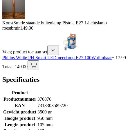
KonstSmide staande buitenlamp Pistoia E27 1-lichtslamp
roestbruin
149.00
Voeg product toe aan set
Philips White PH Smart LED peerlamp E27 100W dimbaar
+ 17.99
Totaal 149.00
Specificaties
Product
Productnummer
370876
EAN
7318303589720
Gewicht product
3500 gr
Hoogte product
950 mm
Lengte product
105 mm