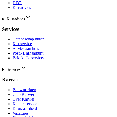
DIY's
Klusadvies
Klusadvies
Services
Gereedschap huren
Klusservice
Advies aan huis
PostNL afhaalpunt
Bekijk alle services
Services
Karwei
Bouwmarkten
Club Karwei
Over Karwei
Klantenservice
Duurzaamheid
Vacatures