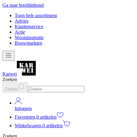
Ga naar hoofdinhoud
Toon hele assortiment
Advies
Klantenservice
Actie
Wooninspiratie
Bouwmarkten
Karwei
Zoeken
Zoeken
Inloggen
Favorieten
,
0 artikelen
Winkelwagen
,
0 artikelen
Zoeken