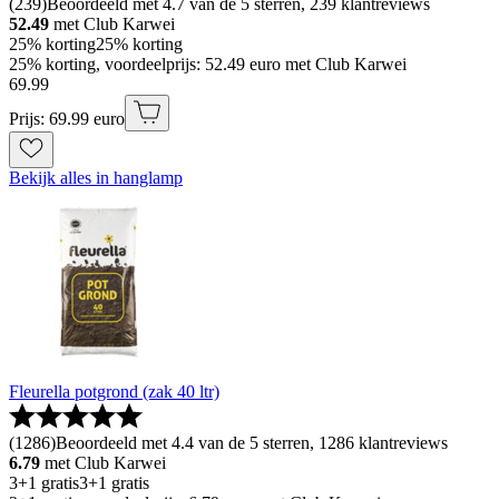
(
239
)
Beoordeeld met 4.7 van de 5 sterren, 239 klantreviews
52.49
met Club Karwei
25% korting
25% korting
25% korting, voordeelprijs: 52.49 euro met Club Karwei
69
.
99
Prijs: 69.99 euro
Bekijk alles in hanglamp
Fleurella potgrond (zak 40 ltr)
(
1286
)
Beoordeeld met 4.4 van de 5 sterren, 1286 klantreviews
6.79
met Club Karwei
3+1 gratis
3+1 gratis