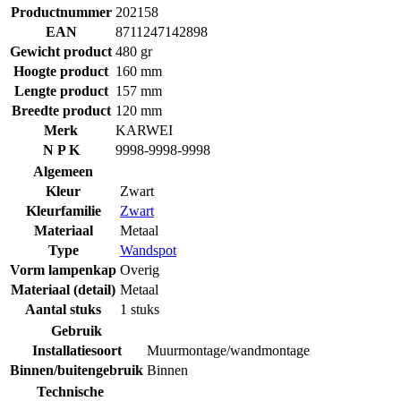
Productnummer
202158
EAN
8711247142898
Gewicht product
480 gr
Hoogte product
160 mm
Lengte product
157 mm
Breedte product
120 mm
Merk
KARWEI
N P K
9998-9998-9998
Algemeen
Kleur
Zwart
Kleurfamilie
Zwart
Materiaal
Metaal
Type
Wandspot
Vorm lampenkap
Overig
Materiaal (detail)
Metaal
Aantal stuks
1 stuks
Gebruik
Installatiesoort
Muurmontage/wandmontage
Binnen/buitengebruik
Binnen
Technische