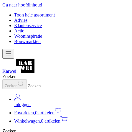
Ga naar hoofdinhoud
Toon hele assortiment
Advies
Klantenservice
Actie
Wooninspiratie
Bouwmarkten
Karwei
Zoeken
Zoeken
Inloggen
Favorieten
,
0 artikelen
Winkelwagen
,
0 artikelen
Zoeken