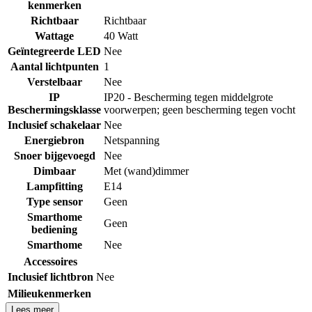
kenmerken
Richtbaar
Richtbaar
Wattage
40 Watt
Geïntegreerde LED
Nee
Aantal lichtpunten
1
Verstelbaar
Nee
IP
IP20 - Bescherming tegen middelgrote
Beschermingsklasse
voorwerpen; geen bescherming tegen vocht
Inclusief schakelaar
Nee
Energiebron
Netspanning
Snoer bijgevoegd
Nee
Dimbaar
Met (wand)dimmer
Lampfitting
E14
Type sensor
Geen
Smarthome
Geen
bediening
Smarthome
Nee
Accessoires
Inclusief lichtbron
Nee
Milieukenmerken
Lees meer