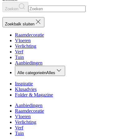
Zoeken
Zoekbalk sluiten
Raamdecoratie
Vloeren
Verlichting
Verf
Tuin
Aanbiedingen
Alle categorieën
Alles
Inspiratie
Klusadvies
Folder & Magazine
Aanbiedingen
Raamdecoratie
Vloeren
Verlichting
Verf
Tuin