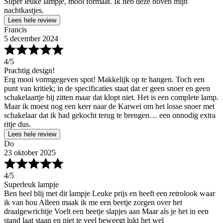
Super leuke lampje, mooi formaat. Ik heb deze boven mijn
nachtkastjes.
Lees hele review
Francis
5 december 2024
4
/5
Prachtig design!
Erg mooi vormgegeven spot! Makkelijk op te hangen. Toch een
punt van kritiek; in de specificaties staat dat er geen snoer en geen
schakelaartje bij zitten maar dat klopt niet. Het is een complete lamp.
Maar ik moest nog een keer naar de Karwei om het losse snoer met
schakelaar dat ik had gekocht terug te brengen… een onnodig extra
ritje dus.
Lees hele review
Do
23 oktober 2025
4
/5
Superleuk lampje
Ben heel blij met dit lampje Leuke prijs en heeft een retrolook waar
ik van hou Alleen maak ik me een beetje zorgen over het
draaigewrichtje Voelt een beetje slapjes aan Maar als je het in een
stand laat staan en niet te veel beweegt lukt het wel