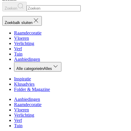
Zoeken
Zoekbalk sluiten
Raamdecoratie
Vloeren
Verlichting
Verf
Tuin
Aanbiedingen
Alle categorieën
Alles
Inspiratie
Klusadvies
Folder & Magazine
Aanbiedingen
Raamdecoratie
Vloeren
Verlichting
Verf
Tuin