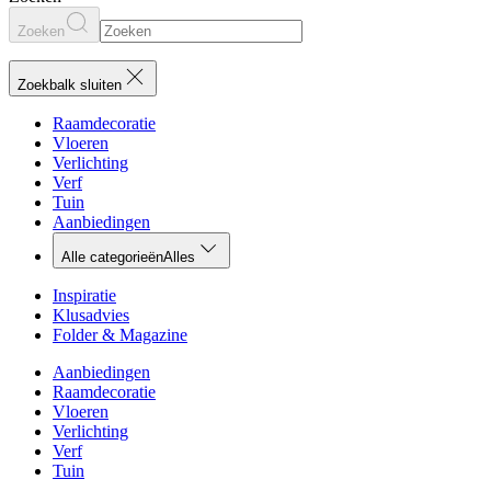
Zoeken
Zoekbalk sluiten
Raamdecoratie
Vloeren
Verlichting
Verf
Tuin
Aanbiedingen
Alle categorieën
Alles
Inspiratie
Klusadvies
Folder & Magazine
Aanbiedingen
Raamdecoratie
Vloeren
Verlichting
Verf
Tuin