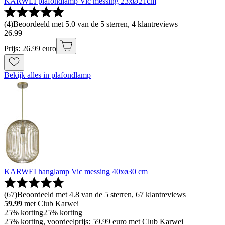
KARWEI plafondlamp Vic messing 23xØ21cm
(
4
)
Beoordeeld met 5.0 van de 5 sterren, 4 klantreviews
26
.
99
Prijs: 26.99 euro
Bekijk alles in plafondlamp
KARWEI hanglamp Vic messing 40xø30 cm
(
67
)
Beoordeeld met 4.8 van de 5 sterren, 67 klantreviews
59.99
met Club Karwei
25% korting
25% korting
25% korting, voordeelprijs: 59.99 euro met Club Karwei