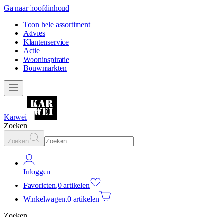
Ga naar hoofdinhoud
Toon hele assortiment
Advies
Klantenservice
Actie
Wooninspiratie
Bouwmarkten
Karwei
Zoeken
Zoeken
Inloggen
Favorieten
,
0 artikelen
Winkelwagen
,
0 artikelen
Zoeken