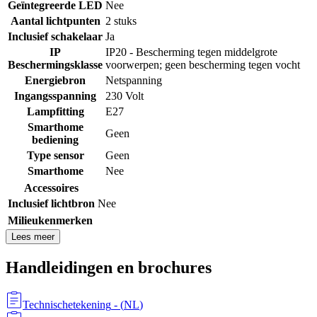
Geïntegreerde LED
Nee
Aantal lichtpunten
2 stuks
Inclusief schakelaar
Ja
IP
IP20 - Bescherming tegen middelgrote
Beschermingsklasse
voorwerpen; geen bescherming tegen vocht
Energiebron
Netspanning
Ingangsspanning
230 Volt
Lampfitting
E27
Smarthome
Geen
bediening
Type sensor
Geen
Smarthome
Nee
Accessoires
Inclusief lichtbron
Nee
Milieukenmerken
Lees meer
Handleidingen en brochures
Technischetekening
- (
NL
)