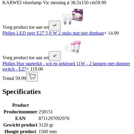
KARWEI vloerlamp Vic messing ø 38,5x150 cm
59.99
Voeg product toe aan set
Philips LED peer E27 5,9 W 2 stuks mat niet dimbaar
+ 14.99
Voeg product toe aan set
Philips Hue starterkit - wit en gekleurd 11W - 2 lampen met dimmer
switch - E27
+ 119.00
Totaal 59.99
Specificaties
Product
Productnummer
258151
EAN
8711297092976
Gewicht product
3120 gr
Hoogte product
1500 mm