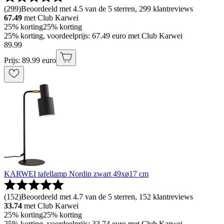
(
299
)
Beoordeeld met 4.5 van de 5 sterren, 299 klantreviews
67.49
met Club Karwei
25% korting
25% korting
25% korting, voordeelprijs: 67.49 euro met Club Karwei
89
.
99
Prijs: 89.99 euro
KARWEI tafellamp Nordin zwart 49xø17 cm
(
152
)
Beoordeeld met 4.7 van de 5 sterren, 152 klantreviews
33.74
met Club Karwei
25% korting
25% korting
25% korting, voordeelprijs: 33.74 euro met Club Karwei