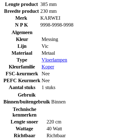
Lengte product
385 mm
Breedte product
230 mm
Merk
KARWEI
N P K
9998-9998-9998
Algemeen
Kleur
Messing
Lijn
Vic
Materiaal
Metaal
Type
Vloerlampen
Kleurfamilie
Koper
FSC-keurmerk
Nee
PEFC Keurmerk
Nee
Aantal stuks
1 stuks
Gebruik
Binnen/buitengebruik
Binnen
Technische
kenmerken
Lengte snoer
220 cm
Wattage
40 Watt
Richtbaar
Richtbaar