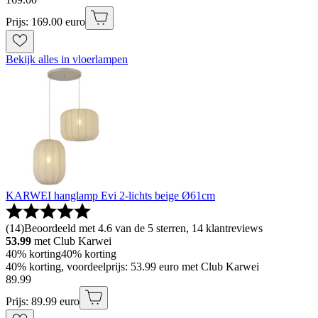
Prijs: 169.00 euro
Bekijk alles in vloerlampen
KARWEI hanglamp Evi 2-lichts beige Ø61cm
(
14
)
Beoordeeld met 4.6 van de 5 sterren, 14 klantreviews
53.99
met Club Karwei
40% korting
40% korting
40% korting, voordeelprijs: 53.99 euro met Club Karwei
89
.
99
Prijs: 89.99 euro