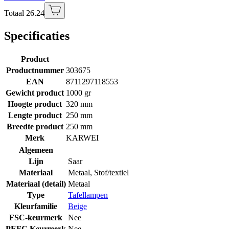
Totaal 26.24
Specificaties
Product
Productnummer
303675
EAN
8711297118553
Gewicht product
1000 gr
Hoogte product
320 mm
Lengte product
250 mm
Breedte product
250 mm
Merk
KARWEI
Algemeen
Lijn
Saar
Materiaal
Metaal
,
Stof/textiel
Materiaal (detail)
Metaal
Type
Tafellampen
Kleurfamilie
Beige
FSC-keurmerk
Nee
PEFC Keurmerk
Nee