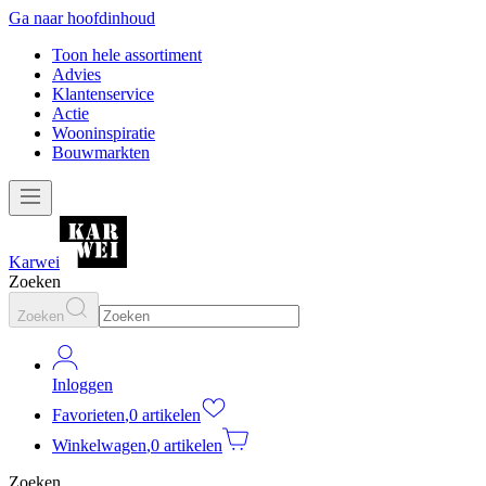
Ga naar hoofdinhoud
Toon hele assortiment
Advies
Klantenservice
Actie
Wooninspiratie
Bouwmarkten
Karwei
Zoeken
Zoeken
Inloggen
Favorieten
,
0 artikelen
Winkelwagen
,
0 artikelen
Zoeken