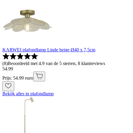
KARWEI plafondlamp Linde beige Ø40 x 7,5cm
(
8
)
Beoordeeld met 4.9 van de 5 sterren, 8 klantreviews
54
.
99
Prijs: 54.99 euro
Bekijk alles in plafondlamp