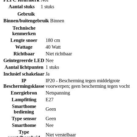
Aantal stuks
1 stuks
Gebruik
Binnen/buitengebruik
Binnen
Technische
kenmerken
Lengte snoer
180 cm
Wattage
40 Watt
Richtbaar
Niet richtbaar
Geïntegreerde LED
Nee
Aantal lichtpunten
1 stuks
Inclusief schakelaar
Ja
IP
IP20 - Bescherming tegen middelgrote
Beschermingsklasse
voorwerpen; geen bescherming tegen vocht
Energiebron
Netspanning
Lampfitting
E27
Smarthome
Geen
bediening
Type sensor
Geen
Smarthome
Nee
Type
Niet verstelbaar