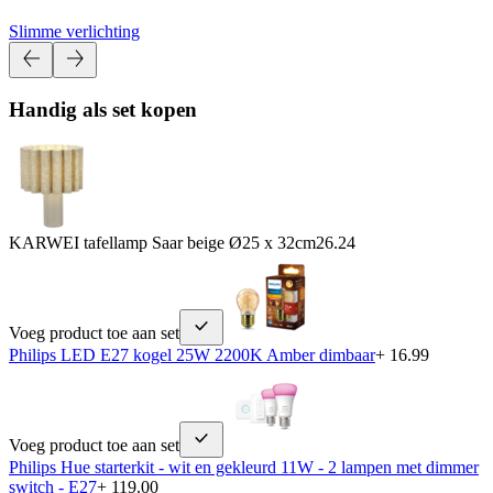
Slimme verlichting
Handig als set kopen
KARWEI tafellamp Saar beige Ø25 x 32cm
26.24
Voeg product toe aan set
Philips LED E27 kogel 25W 2200K Amber dimbaar
+ 16.99
Voeg product toe aan set
Philips Hue starterkit - wit en gekleurd 11W - 2 lampen met dimmer
switch - E27
+ 119.00