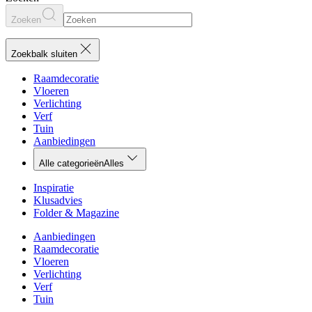
Zoeken
Zoekbalk sluiten
Raamdecoratie
Vloeren
Verlichting
Verf
Tuin
Aanbiedingen
Alle categorieën
Alles
Inspiratie
Klusadvies
Folder & Magazine
Aanbiedingen
Raamdecoratie
Vloeren
Verlichting
Verf
Tuin