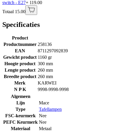
switch - E27
+ 119.00
Totaal 15.00
Specificaties
Product
Productnummer
258136
EAN
8711297092839
Gewicht product
1160 gr
Hoogte product
300 mm
Lengte product
260 mm
Breedte product
260 mm
Merk
KARWEI
N P K
9998-9998-9998
Algemeen
Lijn
Mace
Type
Tafellampen
FSC-keurmerk
Nee
PEFC Keurmerk
Nee
Materiaal
Metaal