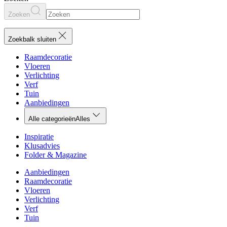
Zoeken
Zoekbalk sluiten
Raamdecoratie
Vloeren
Verlichting
Verf
Tuin
Aanbiedingen
Alle categorieën
Alles
Inspiratie
Klusadvies
Folder & Magazine
Aanbiedingen
Raamdecoratie
Vloeren
Verlichting
Verf
Tuin