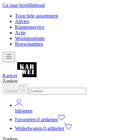
Ga naar hoofdinhoud
Toon hele assortiment
Advies
Klantenservice
Actie
Wooninspiratie
Bouwmarkten
Karwei
Zoeken
Zoeken
Inloggen
Favorieten
,
0 artikelen
Winkelwagen
,
0 artikelen
Zoeken