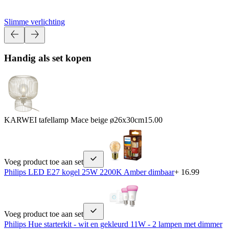
Slimme verlichting
Handig als set kopen
KARWEI tafellamp Mace beige ø26x30cm
15.00
Voeg product toe aan set
Philips LED E27 kogel 25W 2200K Amber dimbaar
+ 16.99
Voeg product toe aan set
Philips Hue starterkit - wit en gekleurd 11W - 2 lampen met dimmer