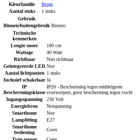
Kleurfamilie
Beige
Aantal stuks
1 stuks
Gebruik
Binnen/buitengebruik
Binnen
Technische
kenmerken
Lengte snoer
180 cm
Wattage
40 Watt
Richtbaar
Niet richtbaar
Geïntegreerde LED
Nee
Aantal lichtpunten
1 stuks
Inclusief schakelaar
Ja
IP
IP20 - Bescherming tegen middelgrote
Beschermingsklasse
voorwerpen; geen bescherming tegen vocht
Ingangsspanning
230 Volt
Energiebron
Netspanning
Smarthome
Nee
Lampfitting
E27
Smarthome
Geen
bediening
Type sensor
Geen