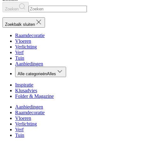
Zoeken
Zoekbalk sluiten
Raamdecoratie
Vloeren
Verlichting
Verf
Tuin
Aanbiedingen
Alle categorieën
Alles
Inspiratie
Klusadvies
Folder & Magazine
Aanbiedingen
Raamdecoratie
Vloeren
Verlichting
Verf
Tuin