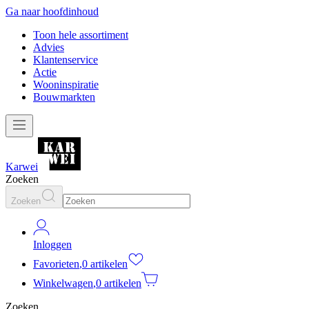
Ga naar hoofdinhoud
Toon hele assortiment
Advies
Klantenservice
Actie
Wooninspiratie
Bouwmarkten
Karwei
Zoeken
Zoeken
Inloggen
Favorieten
,
0 artikelen
Winkelwagen
,
0 artikelen
Zoeken