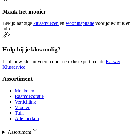
Maak het mooier
Bekijk handige
klusadviezen
en
wooninspiratie
voor jouw huis en
tuin.
Hulp bij je klus nodig?
Laat jouw klus uitvoeren door een klusexpert met de
Karwei
Klusservice
Assortiment
Meubelen
Raamdecoratie
Verlichting
Vloeren
Tuin
Alle merken
Assortiment