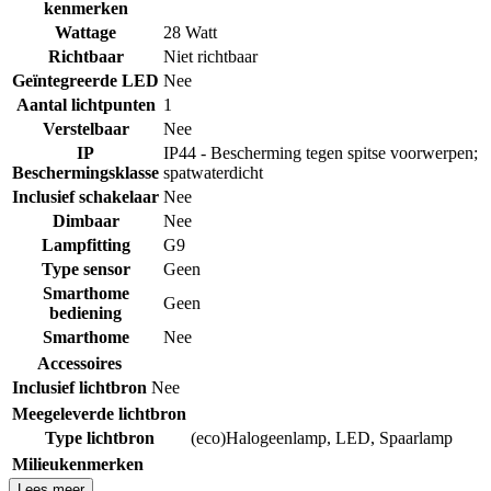
kenmerken
Wattage
28 Watt
Richtbaar
Niet richtbaar
Geïntegreerde LED
Nee
Aantal lichtpunten
1
Verstelbaar
Nee
IP
IP44 - Bescherming tegen spitse voorwerpen;
Beschermingsklasse
spatwaterdicht
Inclusief schakelaar
Nee
Dimbaar
Nee
Lampfitting
G9
Type sensor
Geen
Smarthome
Geen
bediening
Smarthome
Nee
Accessoires
Inclusief lichtbron
Nee
Meegeleverde lichtbron
Type lichtbron
(eco)Halogeenlamp
,
LED
,
Spaarlamp
Milieukenmerken
Lees meer