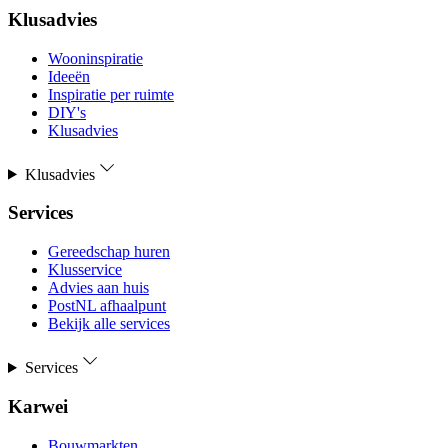
Klusadvies
Wooninspiratie
Ideeën
Inspiratie per ruimte
DIY's
Klusadvies
Klusadvies
Services
Gereedschap huren
Klusservice
Advies aan huis
PostNL afhaalpunt
Bekijk alle services
Services
Karwei
Bouwmarkten