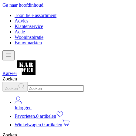
Ga naar hoofdinhoud
Toon hele assortiment
Advies
Klantenservice
Actie
Wooninspiratie
Bouwmarkten
Karwei
Zoeken
Zoeken
Inloggen
Favorieten
,
0 artikelen
Winkelwagen
,
0 artikelen
Zoeken