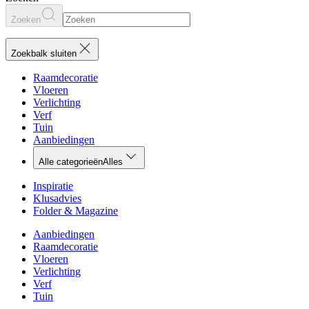
Zoeken
Zoekbalk sluiten
Raamdecoratie
Vloeren
Verlichting
Verf
Tuin
Aanbiedingen
Alle categorieën
Alles
Inspiratie
Klusadvies
Folder & Magazine
Aanbiedingen
Raamdecoratie
Vloeren
Verlichting
Verf
Tuin