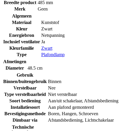
Breedte product
485 mm
Merk
Geen
Algemeen
Materiaal
Kunststof
Kleur
Zwart
Energiebron
Netspanning
Inclusief ventilator
Ja
Kleurfamilie
Zwart
Type
Plafondlamp
Afmetingen
Diameter
48.5 cm
Gebruik
Binnen/buitengebruik
Binnen
Verstelbaar
Nee
Type verstelbaarheid
Niet verstelbaar
Soort bediening
Aan/uit schakelaar
,
Afstandsbediening
Installatiesoort
Aan plafond gemonteerd
Bevestigingsmethode
Boren
,
Hangen
,
Schroeven
Dimbaar via
Afstandsbediening
,
Lichtschakelaar
Technische