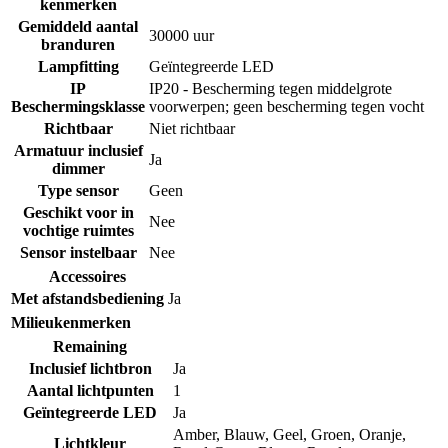
kenmerken
Gemiddeld aantal
30000 uur
branduren
Lampfitting
Geïntegreerde LED
IP
IP20 - Bescherming tegen middelgrote
Beschermingsklasse
voorwerpen; geen bescherming tegen vocht
Richtbaar
Niet richtbaar
Armatuur inclusief
Ja
dimmer
Type sensor
Geen
Geschikt voor in
Nee
vochtige ruimtes
Sensor instelbaar
Nee
Accessoires
Met afstandsbediening
Ja
Milieukenmerken
Remaining
Inclusief lichtbron
Ja
Aantal lichtpunten
1
Geïntegreerde LED
Ja
Amber
,
Blauw
,
Geel
,
Groen
,
Oranje
,
Lichtkleur