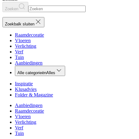
Zoeken
Zoekbalk sluiten
Raamdecoratie
Vloeren
Verlichting
Verf
Tuin
Aanbiedingen
Alle categorieën
Alles
Inspiratie
Klusadvies
Folder & Magazine
Aanbiedingen
Raamdecoratie
Vloeren
Verlichting
Verf
Tuin