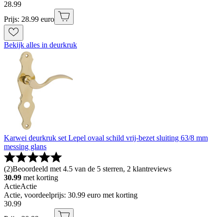
28
.
99
Prijs: 28.99 euro
Bekijk alles in deurkruk
Karwei deurkruk set Lepel ovaal schild vrij-bezet sluiting 63/8 mm
messing glans
(
2
)
Beoordeeld met 4.5 van de 5 sterren, 2 klantreviews
30.99
met korting
Actie
Actie
Actie, voordeelprijs: 30.99 euro met korting
30
.
99