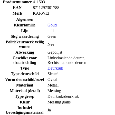
Productnummer
411503
EAN
8711297301788
Merk
KARWEI
Algemeen
Kleurfamilie
Goud
Lijn
null
Skg waardering
Geen
Politiekeurmerk veilig
Nee
wonen
Afwerking
Gepolijst
Geschikt voor
Linksdraaiende deuren
,
draairichting
Rechtsdraaiende deuren
Type
Deurkruk
Type deurschild
Sleutel
Vorm deurschild/rozet
Ovaal
Materiaal
Metaal
Materiaal (detail)
Messing
Type greep
Deurkruk/deurkruk
Kleur
Messing glans
Inclusief
Ja
bevestigingsmateriaal