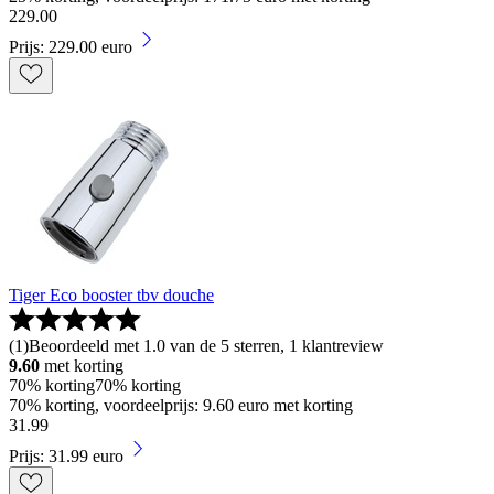
229
.
00
Prijs: 229.00 euro
Tiger Eco booster tbv douche
(
1
)
Beoordeeld met 1.0 van de 5 sterren, 1 klantreview
9.60
met korting
70% korting
70% korting
70% korting, voordeelprijs: 9.60 euro met korting
31
.
99
Prijs: 31.99 euro