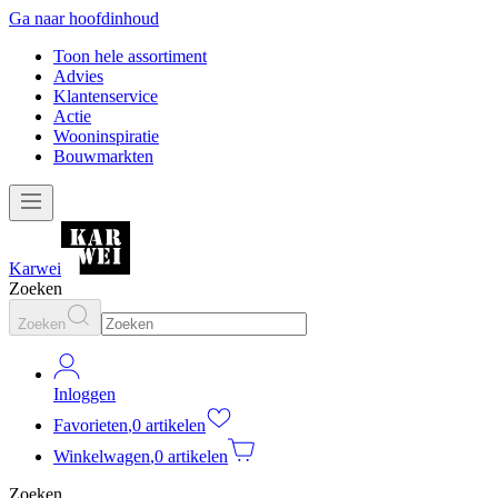
Ga naar hoofdinhoud
Toon hele assortiment
Advies
Klantenservice
Actie
Wooninspiratie
Bouwmarkten
Karwei
Zoeken
Zoeken
Inloggen
Favorieten
,
0 artikelen
Winkelwagen
,
0 artikelen
Zoeken