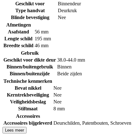
Geschikt voor
Binnendeur
Type handvat
Deurkruk
Blinde bevestiging
Nee
Afmetingen
Asafstand
56 mm
Lengte schild
195 mm
Breedte schild
46 mm
Gebruik
Geschikt voor dikte deur
38.0-44.0 mm
Binnen/buitengebruik
Binnen
Binnen/buitenzijde
Beide zijden
Technische kenmerken
Bevat nikkel
Nee
Kerntrekbeveiliging
Nee
Veiligheidsbeslag
Nee
Stiftmaat
8 mm
Accessoires
Accessoires bijgeleverd
Deurschilden
,
Patentbouten
,
Schroeven
Lees meer