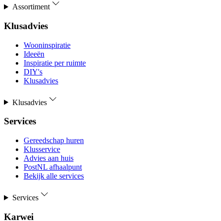
Assortiment
Klusadvies
Wooninspiratie
Ideeën
Inspiratie per ruimte
DIY's
Klusadvies
Klusadvies
Services
Gereedschap huren
Klusservice
Advies aan huis
PostNL afhaalpunt
Bekijk alle services
Services
Karwei