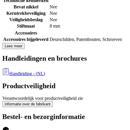
Technische kenmerken
Bevat nikkel
Nee
Kerntrekbeveiliging
Nee
Veiligheidsbeslag
Nee
Stiftmaat
8 mm
Accessoires
Accessoires bijgeleverd
Deurschilden
,
Patentbouten
,
Schroeven
Lees meer
Handleidingen en brochures
Handleiding
- (
NL
)
Productveiligheid
Verantwoordelijk voor productveiligheid zie
informatie over de fabrikant
Bestel- en bezorginformatie