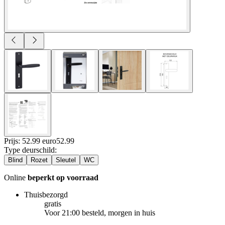
Prijs: 52.99 euro
52
.
99
Type deurschild
:
Blind
Rozet
Sleutel
WC
Online
beperkt op voorraad
Thuisbezorgd
gratis
Voor 21:00 besteld, morgen in huis