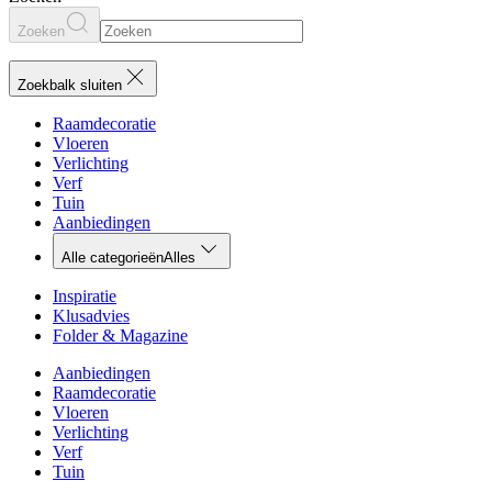
Zoeken
Zoekbalk sluiten
Raamdecoratie
Vloeren
Verlichting
Verf
Tuin
Aanbiedingen
Alle categorieën
Alles
Inspiratie
Klusadvies
Folder & Magazine
Aanbiedingen
Raamdecoratie
Vloeren
Verlichting
Verf
Tuin