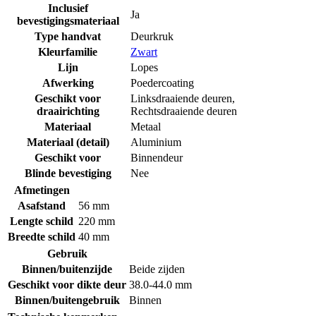
Inclusief
Ja
bevestigingsmateriaal
Type handvat
Deurkruk
Kleurfamilie
Zwart
Lijn
Lopes
Afwerking
Poedercoating
Geschikt voor
Linksdraaiende deuren
,
draairichting
Rechtsdraaiende deuren
Materiaal
Metaal
Materiaal (detail)
Aluminium
Geschikt voor
Binnendeur
Blinde bevestiging
Nee
Afmetingen
Asafstand
56 mm
Lengte schild
220 mm
Breedte schild
40 mm
Gebruik
Binnen/buitenzijde
Beide zijden
Geschikt voor dikte deur
38.0-44.0 mm
Binnen/buitengebruik
Binnen