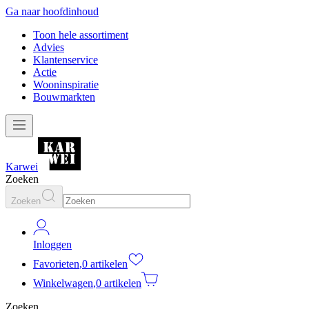
Ga naar hoofdinhoud
Toon hele assortiment
Advies
Klantenservice
Actie
Wooninspiratie
Bouwmarkten
Karwei
Zoeken
Zoeken
Inloggen
Favorieten
,
0 artikelen
Winkelwagen
,
0 artikelen
Zoeken