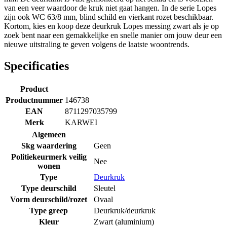
van een veer waardoor de kruk niet gaat hangen. In de serie Lopes
zijn ook WC 63/8 mm, blind schild en vierkant rozet beschikbaar.
Kortom, kies en koop deze deurkruk Lopes messing zwart als je op
zoek bent naar een gemakkelijke en snelle manier om jouw deur een
nieuwe uitstraling te geven volgens de laatste woontrends.
Specificaties
Product
Productnummer
146738
EAN
8711297035799
Merk
KARWEI
Algemeen
Skg waardering
Geen
Politiekeurmerk veilig
Nee
wonen
Type
Deurkruk
Type deurschild
Sleutel
Vorm deurschild/rozet
Ovaal
Type greep
Deurkruk/deurkruk
Kleur
Zwart (aluminium)