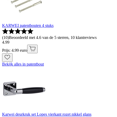
KARWEI patentbouten 4 stuks
(
10
)
Beoordeeld met 4.6 van de 5 sterren, 10 klantreviews
4
.
99
Prijs: 4.99 euro
Bekijk alles in patentbout
Karwei deurkruk set Lopes vierkant rozet nikkel glans