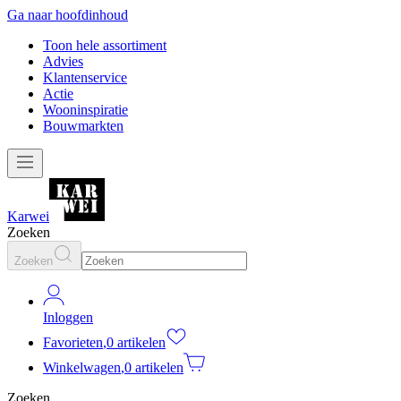
Ga naar hoofdinhoud
Toon hele assortiment
Advies
Klantenservice
Actie
Wooninspiratie
Bouwmarkten
Karwei
Zoeken
Zoeken
Inloggen
Favorieten
,
0 artikelen
Winkelwagen
,
0 artikelen
Zoeken