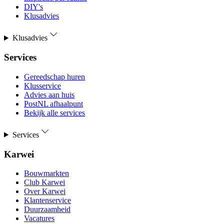
DIY's
Klusadvies
Klusadvies
Services
Gereedschap huren
Klusservice
Advies aan huis
PostNL afhaalpunt
Bekijk alle services
Services
Karwei
Bouwmarkten
Club Karwei
Over Karwei
Klantenservice
Duurzaamheid
Vacatures