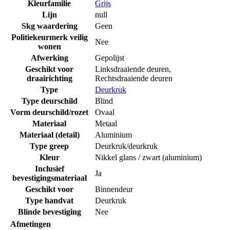
Kleurfamilie
Grijs
Lijn
null
Skg waardering
Geen
Politiekeurmerk veilig
Nee
wonen
Afwerking
Gepolijst
Geschikt voor
Linksdraaiende deuren
,
draairichting
Rechtsdraaiende deuren
Type
Deurkruk
Type deurschild
Blind
Vorm deurschild/rozet
Ovaal
Materiaal
Metaal
Materiaal (detail)
Aluminium
Type greep
Deurkruk/deurkruk
Kleur
Nikkel glans / zwart (aluminium)
Inclusief
Ja
bevestigingsmateriaal
Geschikt voor
Binnendeur
Type handvat
Deurkruk
Blinde bevestiging
Nee
Afmetingen