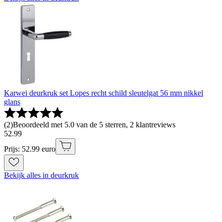
Karwei deurkruk set Lopes recht schild sleutelgat 56 mm nikkel
glans
(
2
)
Beoordeeld met 5.0 van de 5 sterren, 2 klantreviews
52
.
99
Prijs: 52.99 euro
Bekijk alles in deurkruk