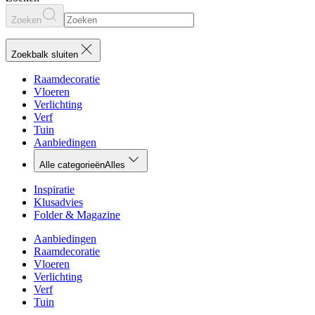
Zoeken
Zoekbalk sluiten
Raamdecoratie
Vloeren
Verlichting
Verf
Tuin
Aanbiedingen
Alle categorieën
Alles
Inspiratie
Klusadvies
Folder & Magazine
Aanbiedingen
Raamdecoratie
Vloeren
Verlichting
Verf
Tuin