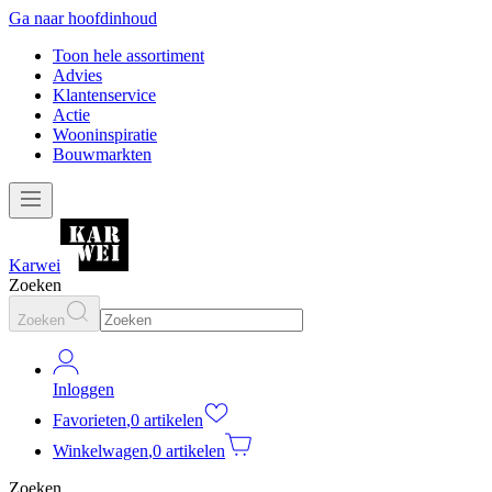
Ga naar hoofdinhoud
Toon hele assortiment
Advies
Klantenservice
Actie
Wooninspiratie
Bouwmarkten
Karwei
Zoeken
Zoeken
Inloggen
Favorieten
,
0 artikelen
Winkelwagen
,
0 artikelen
Zoeken