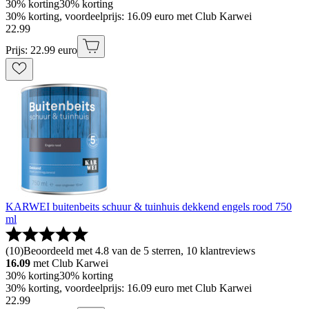
30% korting
30% korting
30% korting, voordeelprijs: 16.09 euro met Club Karwei
22
.
99
Prijs: 22.99 euro
KARWEI buitenbeits schuur & tuinhuis dekkend engels rood 750
ml
(
10
)
Beoordeeld met 4.8 van de 5 sterren, 10 klantreviews
16.09
met Club Karwei
30% korting
30% korting
30% korting, voordeelprijs: 16.09 euro met Club Karwei
22
.
99