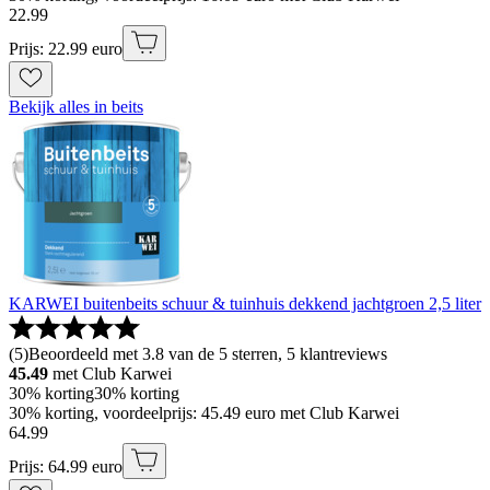
22
.
99
Prijs: 22.99 euro
Bekijk alles in beits
KARWEI buitenbeits schuur & tuinhuis dekkend jachtgroen 2,5 liter
(
5
)
Beoordeeld met 3.8 van de 5 sterren, 5 klantreviews
45.49
met Club Karwei
30% korting
30% korting
30% korting, voordeelprijs: 45.49 euro met Club Karwei
64
.
99
Prijs: 64.99 euro