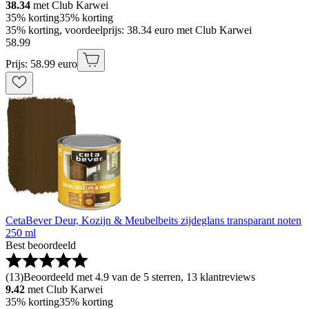
38.34
met Club Karwei
35% korting
35% korting
35% korting, voordeelprijs: 38.34 euro met Club Karwei
58
.
99
Prijs: 58.99 euro
CetaBever Deur, Kozijn & Meubelbeits zijdeglans transparant noten
250 ml
Best beoordeeld
(
13
)
Beoordeeld met 4.9 van de 5 sterren, 13 klantreviews
9.42
met Club Karwei
35% korting
35% korting