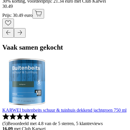
30% korting, voordeelprijs: 21.34 euro met Club Karwei
30
.
49
Prijs: 30.49 euro
Vaak samen gekocht
KARWEI buitenbeits schuur & tuinhuis dekkend jachtgroen 750 ml
(
5
)
Beoordeeld met 4.8 van de 5 sterren, 5 klantreviews
16.09
met Club Karwei