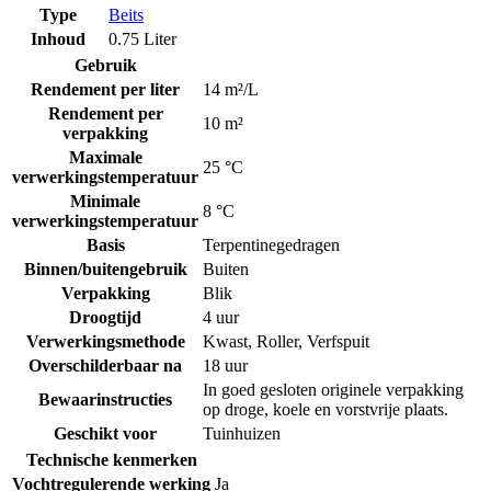
Type
Beits
Inhoud
0.75 Liter
Gebruik
Rendement per liter
14 m²/L
Rendement per
10 m²
verpakking
Maximale
25 °C
verwerkingstemperatuur
Minimale
8 °C
verwerkingstemperatuur
Basis
Terpentinegedragen
Binnen/buitengebruik
Buiten
Verpakking
Blik
Droogtijd
4 uur
Verwerkingsmethode
Kwast
,
Roller
,
Verfspuit
Overschilderbaar na
18 uur
In goed gesloten originele verpakking
Bewaarinstructies
op droge, koele en vorstvrije plaats.
Geschikt voor
Tuinhuizen
Technische kenmerken
Vochtregulerende werking
Ja