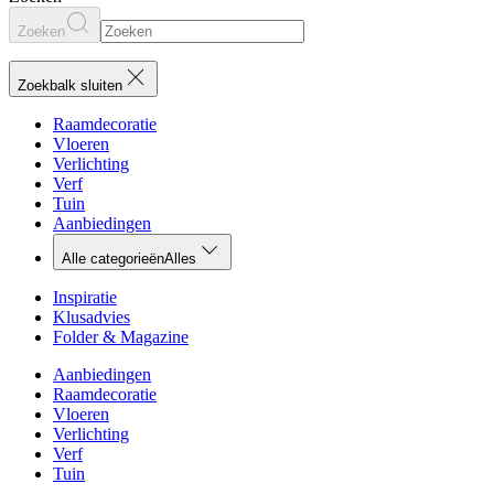
Zoeken
Zoekbalk sluiten
Raamdecoratie
Vloeren
Verlichting
Verf
Tuin
Aanbiedingen
Alle categorieën
Alles
Inspiratie
Klusadvies
Folder & Magazine
Aanbiedingen
Raamdecoratie
Vloeren
Verlichting
Verf
Tuin