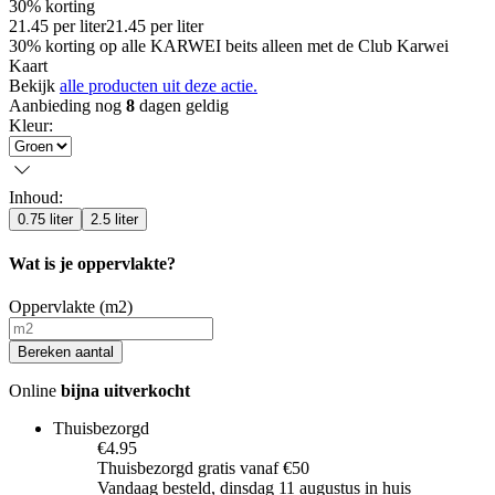
30% korting
21.45
per
liter
21.45
per
liter
30% korting op alle KARWEI beits alleen met de Club Karwei
Kaart
Bekijk
alle producten uit deze actie.
Aanbieding nog
8
dagen geldig
Kleur
:
Inhoud
:
0.75 liter
2.5 liter
Wat is je oppervlakte?
Oppervlakte (m2)
Bereken aantal
Online
bijna uitverkocht
Thuisbezorgd
€4.95
Thuisbezorgd gratis vanaf €50
Vandaag besteld, dinsdag 11 augustus in huis