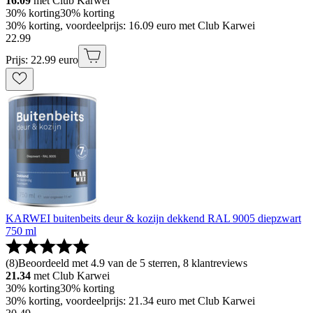
16.09
met Club Karwei
30% korting
30% korting
30% korting, voordeelprijs: 16.09 euro met Club Karwei
22
.
99
Prijs: 22.99 euro
KARWEI buitenbeits deur & kozijn dekkend RAL 9005 diepzwart
750 ml
(
8
)
Beoordeeld met 4.9 van de 5 sterren, 8 klantreviews
21.34
met Club Karwei
30% korting
30% korting
30% korting, voordeelprijs: 21.34 euro met Club Karwei