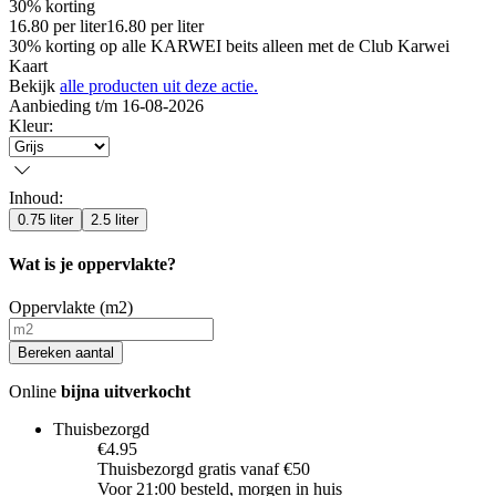
30% korting
16.80
per
liter
16.80
per
liter
30% korting op alle KARWEI beits alleen met de Club Karwei
Kaart
Bekijk
alle producten uit deze actie.
Aanbieding t/m 16-08-2026
Kleur
:
Inhoud
:
0.75 liter
2.5 liter
Wat is je oppervlakte?
Oppervlakte (m2)
Bereken aantal
Online
bijna uitverkocht
Thuisbezorgd
€4.95
Thuisbezorgd gratis vanaf €50
Voor 21:00 besteld, morgen in huis