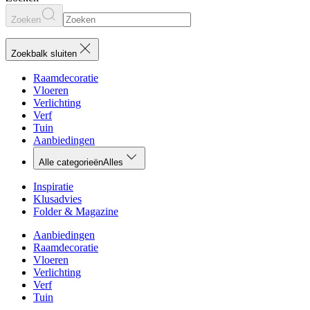
Zoeken
Zoekbalk sluiten
Raamdecoratie
Vloeren
Verlichting
Verf
Tuin
Aanbiedingen
Alle categorieën
Alles
Inspiratie
Klusadvies
Folder & Magazine
Aanbiedingen
Raamdecoratie
Vloeren
Verlichting
Verf
Tuin