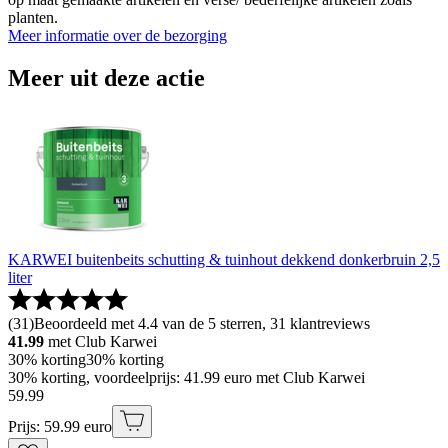
planten.
Meer informatie over de bezorging
Meer uit deze actie
KARWEI buitenbeits schutting & tuinhout dekkend donkerbruin 2,5
liter
(
31
)
Beoordeeld met 4.4 van de 5 sterren, 31 klantreviews
41.99
met Club Karwei
30% korting
30% korting
30% korting, voordeelprijs: 41.99 euro met Club Karwei
59
.
99
Prijs: 59.99 euro