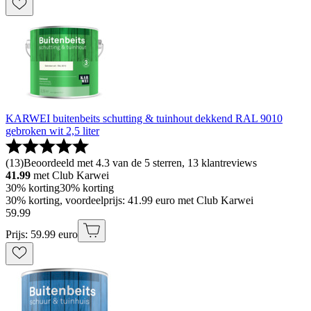
KARWEI buitenbeits schutting & tuinhout dekkend RAL 9010
gebroken wit 2,5 liter
(
13
)
Beoordeeld met 4.3 van de 5 sterren, 13 klantreviews
41.99
met Club Karwei
30% korting
30% korting
30% korting, voordeelprijs: 41.99 euro met Club Karwei
59
.
99
Prijs: 59.99 euro