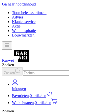
Ga naar hoofdinhoud
Toon hele assortiment
Advies
Klantenservice
Actie
Wooninspiratie
Bouwmarkten
Karwei
Zoeken
Zoeken
Inloggen
Favorieten
,
0 artikelen
Winkelwagen
,
0 artikelen
Zoeken