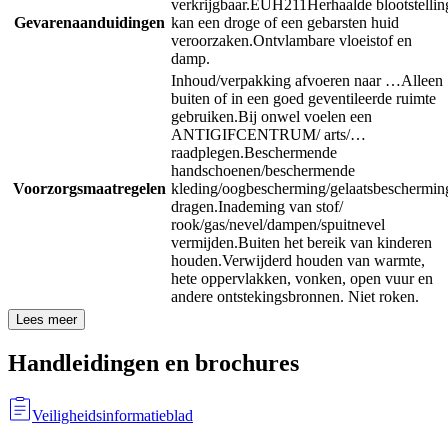
verkrijgbaar.
EUH211
Herhaalde blootstellin
Gevarenaanduidingen
kan een droge of een gebarsten huid
veroorzaken.
Ontvlambare vloeistof en
damp.
Inhoud/verpakking afvoeren naar …
Alleen
buiten of in een goed geventileerde ruimte
gebruiken.
Bij onwel voelen een
ANTIGIFCENTRUM/ arts/…
raadplegen.
Beschermende
handschoenen/beschermende
Voorzorgsmaatregelen
kleding/oogbescherming/gelaatsbeschermin
dragen.
Inademing van stof/
rook/gas/nevel/dampen/spuitnevel
vermijden.
Buiten het bereik van kinderen
houden.
Verwijderd houden van warmte,
hete oppervlakken, vonken, open vuur en
andere ontstekingsbronnen. Niet roken.
Lees meer
Handleidingen en brochures
Veiligheidsinformatieblad