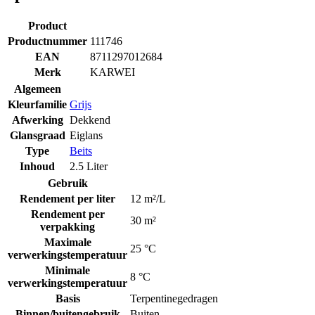
Product
Productnummer
111746
EAN
8711297012684
Merk
KARWEI
Algemeen
Kleurfamilie
Grijs
Afwerking
Dekkend
Glansgraad
Eiglans
Type
Beits
Inhoud
2.5 Liter
Gebruik
Rendement per liter
12 m²/L
Rendement per
30 m²
verpakking
Maximale
25 °C
verwerkingstemperatuur
Minimale
8 °C
verwerkingstemperatuur
Basis
Terpentinegedragen
Binnen/buitengebruik
Buiten