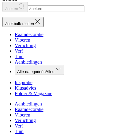
Zoeken
Zoekbalk sluiten
Raamdecoratie
Vloeren
Verlichting
Verf
Tuin
Aanbiedingen
Alle categorieën
Alles
Inspiratie
Klusadvies
Folder & Magazine
Aanbiedingen
Raamdecoratie
Vloeren
Verlichting
Verf
Tuin