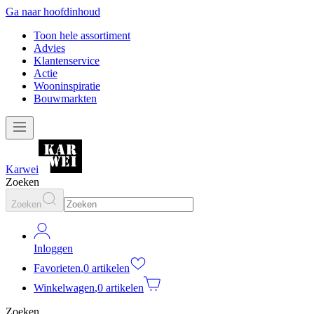
Ga naar hoofdinhoud
Toon hele assortiment
Advies
Klantenservice
Actie
Wooninspiratie
Bouwmarkten
Karwei
Zoeken
Zoeken
Inloggen
Favorieten
,
0 artikelen
Winkelwagen
,
0 artikelen
Zoeken