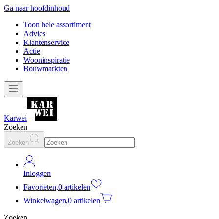
Ga naar hoofdinhoud
Toon hele assortiment
Advies
Klantenservice
Actie
Wooninspiratie
Bouwmarkten
Karwei
Zoeken
Zoeken
Inloggen
Favorieten
,
0 artikelen
Winkelwagen
,
0 artikelen
Zoeken