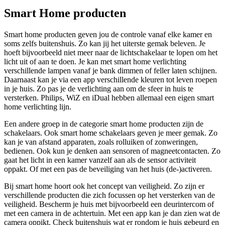
Smart Home producten
Smart home producten geven jou de controle vanaf elke kamer en
soms zelfs buitenshuis. Zo kan jij het uiterste gemak beleven. Je
hoeft bijvoorbeeld niet meer naar de lichtschakelaar te lopen om het
licht uit of aan te doen. Je kan met smart home verlichting
verschillende lampen vanaf je bank dimmen of feller laten schijnen.
Daarnaast kan je via een app verschillende kleuren tot leven roepen
in je huis. Zo pas je de verlichting aan om de sfeer in huis te
versterken. Philips, WiZ en iDual hebben allemaal een eigen smart
home verlichting lijn.
Een andere groep in de categorie smart home producten zijn de
schakelaars. Ook smart home schakelaars geven je meer gemak. Zo
kan je van afstand apparaten, zoals rolluiken of zonweringen,
bedienen. Ook kun je denken aan sensoren of magneetcontacten. Zo
gaat het licht in een kamer vanzelf aan als de sensor activiteit
oppakt. Of met een pas de beveiliging van het huis (de-)activeren.
Bij smart home hoort ook het concept van veiligheid. Zo zijn er
verschillende producten die zich focussen op het versterken van de
veiligheid. Bescherm je huis met bijvoorbeeld een deurintercom of
met een camera in de achtertuin. Met een app kan je dan zien wat de
camera oppikt. Check buitenshuis wat er rondom je huis gebeurd en