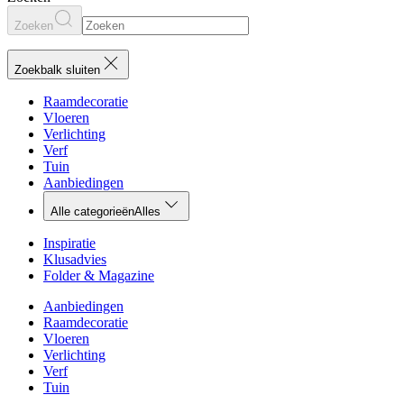
Zoeken
Zoekbalk sluiten
Raamdecoratie
Vloeren
Verlichting
Verf
Tuin
Aanbiedingen
Alle categorieën
Alles
Inspiratie
Klusadvies
Folder & Magazine
Aanbiedingen
Raamdecoratie
Vloeren
Verlichting
Verf
Tuin