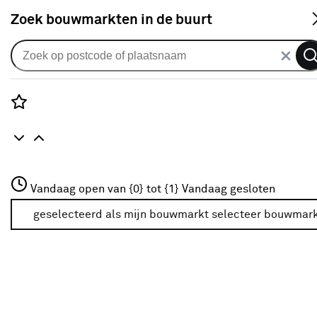
S
Zoek bouwmarkten in de buurt
Smart home
Populaire filters
Rozenstraat 3
Vandaag open van {0} tot {1}
Vandaag gesloten
3772JH Amersfoort
KlikAanKlikUit
(34)
+31 01234567
geselecteerd als mijn bouwmarkt
selecteer bouwmar
Meer over deze bouwmarkt
Schakelaar
(29)
SHELLY
(10)
Buiten
(10)