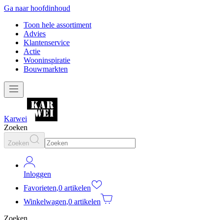
Ga naar hoofdinhoud
Toon hele assortiment
Advies
Klantenservice
Actie
Wooninspiratie
Bouwmarkten
Karwei
Zoeken
Zoeken
Inloggen
Favorieten
,
0 artikelen
Winkelwagen
,
0 artikelen
Zoeken