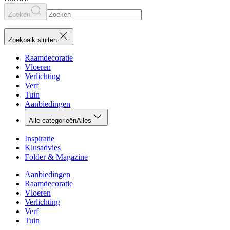
Zoeken
Zoekbalk sluiten
Raamdecoratie
Vloeren
Verlichting
Verf
Tuin
Aanbiedingen
Alle categorieën
Alles
Inspiratie
Klusadvies
Folder & Magazine
Aanbiedingen
Raamdecoratie
Vloeren
Verlichting
Verf
Tuin