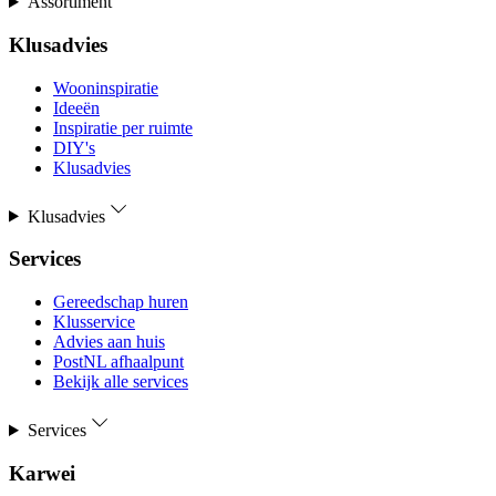
Assortiment
Klusadvies
Wooninspiratie
Ideeën
Inspiratie per ruimte
DIY's
Klusadvies
Klusadvies
Services
Gereedschap huren
Klusservice
Advies aan huis
PostNL afhaalpunt
Bekijk alle services
Services
Karwei