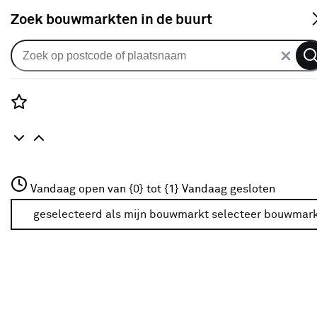
S
Zoek bouwmarkten in de buurt
Smart home
Populaire filters
Rozenstraat 3
Vandaag open van {0} tot {1}
Vandaag gesloten
3772JH Amersfoort
Wit
(9)
+31 01234567
geselecteerd als mijn bouwmarkt
selecteer bouwmar
Meer over deze bouwmarkt
Buiten
(3)
Draadloos Ja
(8)
Zwart
(2)