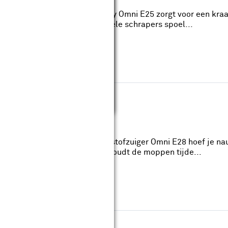
HydroJet dweilsysteem De Eufy Omni E25 zorgt voor een kraak
et HydroJet systeem met dubbele schrapers spoel...
i E28
Oplaadtijd: 210.0min.
ger alleen Met de Eufy Robotstofzuiger Omni E28 hoef je na
eem met dubbele schrapers houdt de moppen tijde...