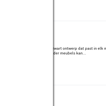
Pro
Oplaadtijd: 300.0min.
otstofzuiger heeft een strak zwart ontwerp dat past in elk m
en ervoor dat hij makkelijk onder meubels kan...
i E25
Oplaadtijd: 210.0min.
ouwmarkt.