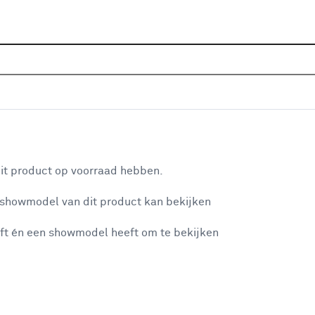
Sluiten
igers
Home
Assortiment
Elektra
Smart home
Robot 
Populaire filters
aan je winkelwagen
Eufy
(9)
it product op voorraad hebben.
Tapo
(3)
 showmodel van dit product kan bekijken
n je winkelwagen:
ft én een showmodel heeft om te bekijken
Verkrijgbaarheid
Verkrijgbaarheid
misgegaan...