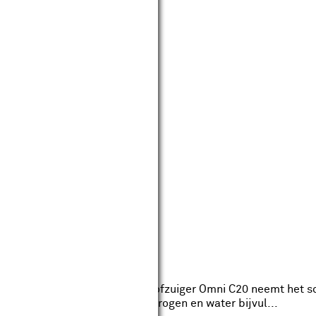
Tapo
uiger
eviews
Oplaadtijd: 90.0min.
aaksysteem De eufy Robotstofzuiger Omni C20 neemt het sc
 automatisch legen, wassen, drogen en water bijvul...