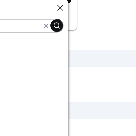
Sluiten
Sluiten
stofzuigers