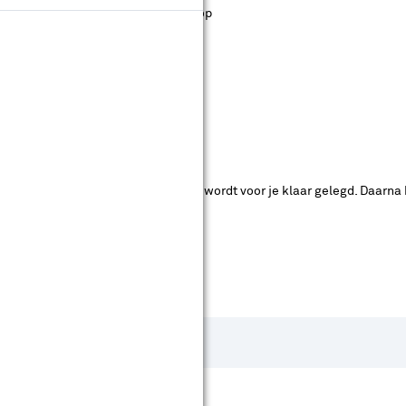
st staan. Bij Karwei kan je filteren op
ende bouwmarkten bekijken.
ad. Je betaalt online en het product wordt voor je klaar gelegd. Daarna