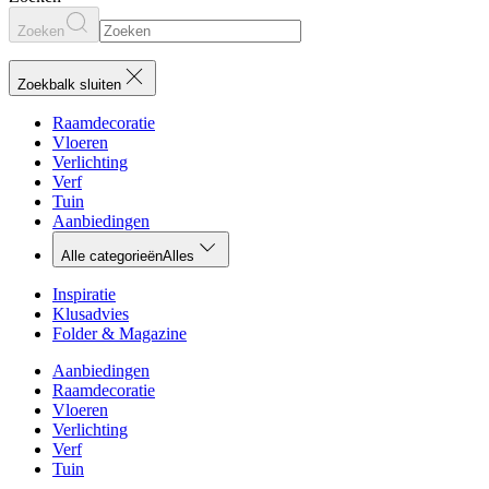
Zoeken
Zoekbalk sluiten
Raamdecoratie
Vloeren
Verlichting
Verf
Tuin
Aanbiedingen
Alle categorieën
Alles
Inspiratie
Klusadvies
Folder & Magazine
Aanbiedingen
Raamdecoratie
Vloeren
Verlichting
Verf
Tuin