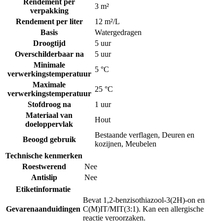
Rendement per
3 m²
verpakking
Rendement per liter
12 m²/L
Basis
Watergedragen
Droogtijd
5 uur
Overschilderbaar na
5 uur
Minimale
5 °C
verwerkingstemperatuur
Maximale
25 °C
verwerkingstemperatuur
Stofdroog na
1 uur
Materiaal van
Hout
doeloppervlak
Bestaande verflagen
,
Deuren en
Beoogd gebruik
kozijnen
,
Meubelen
Technische kenmerken
Roestwerend
Nee
Antislip
Nee
Etiketinformatie
Bevat 1,2-benzisothiazool-3(2H)-on en
Gevarenaanduidingen
C(M)IT/MIT(3:1). Kan een allergische
reactie veroorzaken.