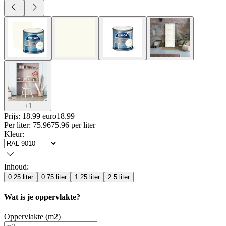
+
1
Prijs: 18.99 euro
18
.
99
Per
liter
:
75.96
75.96
per
liter
Kleur
:
Inhoud
:
0.25 liter
0.75 liter
1.25 liter
2.5 liter
Wat is je oppervlakte?
Oppervlakte (m2)