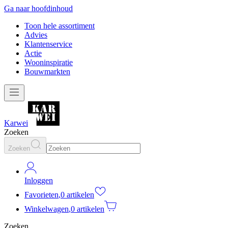
Ga naar hoofdinhoud
Toon hele assortiment
Advies
Klantenservice
Actie
Wooninspiratie
Bouwmarkten
Karwei
Zoeken
Zoeken
Inloggen
Favorieten
,
0 artikelen
Winkelwagen
,
0 artikelen
Zoeken