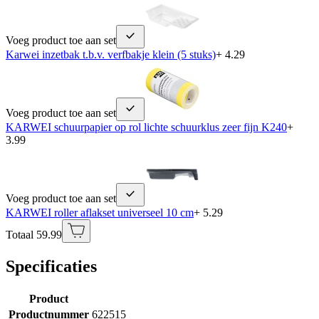
Voeg product toe aan set
Karwei inzetbak t.b.v. verfbakje klein (5 stuks)
+ 4.29
Voeg product toe aan set
KARWEI schuurpapier op rol lichte schuurklus zeer fijn K240
+
3.99
Voeg product toe aan set
KARWEI roller aflakset universeel 10 cm
+ 5.29
Totaal 59.99
Specificaties
Product
Productnummer
622515