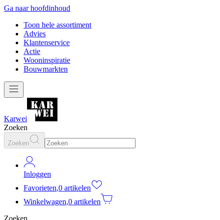
Ga naar hoofdinhoud
Toon hele assortiment
Advies
Klantenservice
Actie
Wooninspiratie
Bouwmarkten
Karwei
Zoeken
Zoeken
Inloggen
Favorieten
,
0 artikelen
Winkelwagen
,
0 artikelen
Zoeken