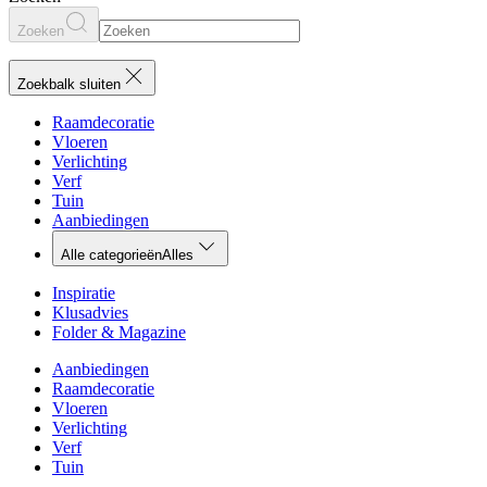
Zoeken
Zoekbalk sluiten
Raamdecoratie
Vloeren
Verlichting
Verf
Tuin
Aanbiedingen
Alle categorieën
Alles
Inspiratie
Klusadvies
Folder & Magazine
Aanbiedingen
Raamdecoratie
Vloeren
Verlichting
Verf
Tuin