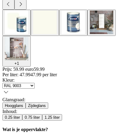
+
1
Prijs: 59.99 euro
59
.
99
Per
liter
:
47.99
47.99
per
liter
Kleur
:
Glansgraad
:
Hoogglans
Zijdeglans
Inhoud
:
0.25 liter
0.75 liter
1.25 liter
Wat is je oppervlakte?