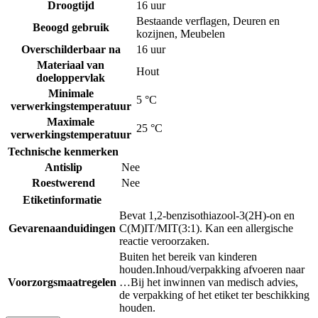
Droogtijd
16 uur
Bestaande verflagen
,
Deuren en
Beoogd gebruik
kozijnen
,
Meubelen
Overschilderbaar na
16 uur
Materiaal van
Hout
doeloppervlak
Minimale
5 °C
verwerkingstemperatuur
Maximale
25 °C
verwerkingstemperatuur
Technische kenmerken
Antislip
Nee
Roestwerend
Nee
Etiketinformatie
Bevat 1,2-benzisothiazool-3(2H)-on en
Gevarenaanduidingen
C(M)IT/MIT(3:1). Kan een allergische
reactie veroorzaken.
Buiten het bereik van kinderen
houden.
Inhoud/verpakking afvoeren naar
Voorzorgsmaatregelen
…
Bij het inwinnen van medisch advies,
de verpakking of het etiket ter beschikking
houden.