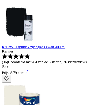
KARWEI spuitlak zijdeglans zwart 400 ml
Karwei
(
36
)
Beoordeeld met 4.4 van de 5 sterren, 36 klantreviews
8
.
79
Prijs: 8.79 euro