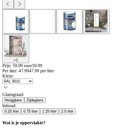
+
1
Prijs: 59.99 euro
59
.
99
Per
liter
:
47.99
47.99
per
liter
Kleur
:
Glansgraad
:
Hoogglans
Zijdeglans
Inhoud
:
0.25 liter
0.75 liter
1.25 liter
2.5 liter
Wat is je oppervlakte?