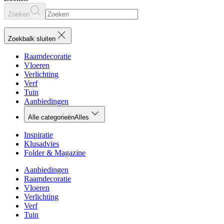
Zoeken
Zoekbalk sluiten
Raamdecoratie
Vloeren
Verlichting
Verf
Tuin
Aanbiedingen
Alle categorieën
Alles
Inspiratie
Klusadvies
Folder & Magazine
Aanbiedingen
Raamdecoratie
Vloeren
Verlichting
Verf
Tuin