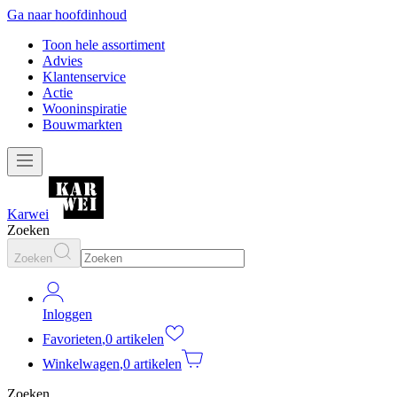
Ga naar hoofdinhoud
Toon hele assortiment
Advies
Klantenservice
Actie
Wooninspiratie
Bouwmarkten
Karwei
Zoeken
Zoeken
Inloggen
Favorieten
,
0 artikelen
Winkelwagen
,
0 artikelen
Zoeken