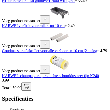
Histor Perfect Finish grondverf 7000 wit 1,25 l
+ 33.49
Voeg product toe aan set
KARWEI verfbak voor rollers tot 10 cm
+ 2.49
Voeg product toe aan set
Goudmeester aflakroller voor alle verfsoorten 10 cm (2 stuks)
+ 4.79
Voeg product toe aan set
KARWEI schuurpapier op rol lichte schuurklus zeer fijn K240
+
3.99
Totaal 59.99
Specificaties
Product