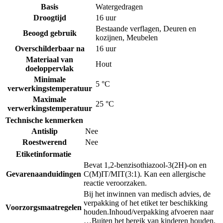
Basis
Watergedragen
Droogtijd
16 uur
Bestaande verflagen
,
Deuren en
Beoogd gebruik
kozijnen
,
Meubelen
Overschilderbaar na
16 uur
Materiaal van
Hout
doeloppervlak
Minimale
5 °C
verwerkingstemperatuur
Maximale
25 °C
verwerkingstemperatuur
Technische kenmerken
Antislip
Nee
Roestwerend
Nee
Etiketinformatie
Bevat 1,2-benzisothiazool-3(2H)-on en
Gevarenaanduidingen
C(M)IT/MIT(3:1). Kan een allergische
reactie veroorzaken.
Bij het inwinnen van medisch advies, de
verpakking of het etiket ter beschikking
Voorzorgsmaatregelen
houden.
Inhoud/verpakking afvoeren naar
…
Buiten het bereik van kinderen houden.