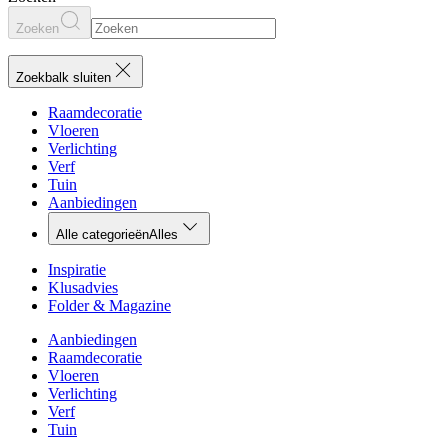
Zoeken
Zoekbalk sluiten
Raamdecoratie
Vloeren
Verlichting
Verf
Tuin
Aanbiedingen
Alle categorieën
Alles
Inspiratie
Klusadvies
Folder & Magazine
Aanbiedingen
Raamdecoratie
Vloeren
Verlichting
Verf
Tuin