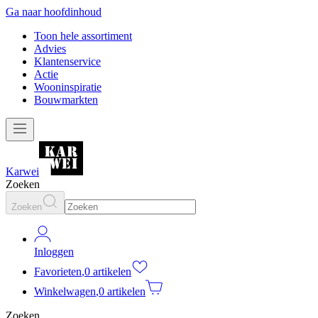
Ga naar hoofdinhoud
Toon hele assortiment
Advies
Klantenservice
Actie
Wooninspiratie
Bouwmarkten
Karwei
Zoeken
Zoeken
Inloggen
Favorieten
,
0 artikelen
Winkelwagen
,
0 artikelen
Zoeken