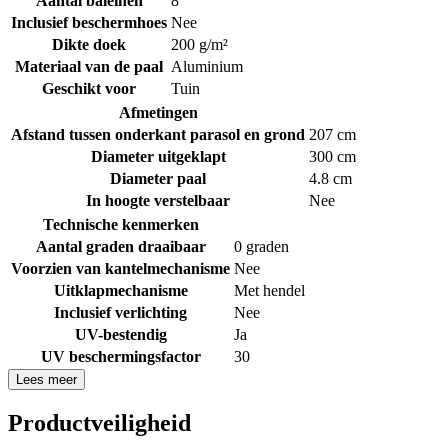
Aantal baleinen
8
Inclusief beschermhoes
Nee
Dikte doek
200 g/m²
Materiaal van de paal
Aluminium
Geschikt voor
Tuin
Afmetingen
Afstand tussen onderkant parasol en grond
207 cm
Diameter uitgeklapt
300 cm
Diameter paal
4.8 cm
In hoogte verstelbaar
Nee
Technische kenmerken
Aantal graden draaibaar
0 graden
Voorzien van kantelmechanisme
Nee
Uitklapmechanisme
Met hendel
Inclusief verlichting
Nee
UV-bestendig
Ja
UV beschermingsfactor
30
Lees meer
Productveiligheid