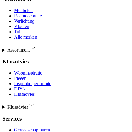
Meubelen
Raamdecoratie
Verlichting
Vloeren
Tuin
Alle merken
Assortiment
Klusadvies
Wooninspiratie
Ideeën
Inspiratie per ruimte
DIY's
Klusadvies
Klusadvies
Services
Gereedschap huren