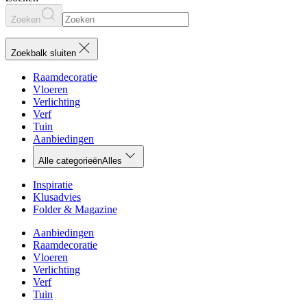
Zoeken
Zoekbalk sluiten
Raamdecoratie
Vloeren
Verlichting
Verf
Tuin
Aanbiedingen
Alle categorieën
Alles
Inspiratie
Klusadvies
Folder & Magazine
Aanbiedingen
Raamdecoratie
Vloeren
Verlichting
Verf
Tuin