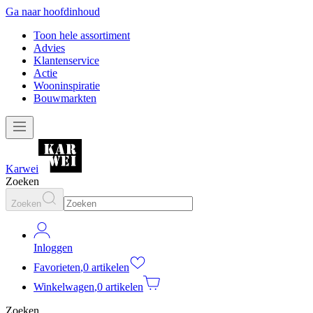
Ga naar hoofdinhoud
Toon hele assortiment
Advies
Klantenservice
Actie
Wooninspiratie
Bouwmarkten
Karwei
Zoeken
Zoeken
Inloggen
Favorieten
,
0 artikelen
Winkelwagen
,
0 artikelen
Zoeken