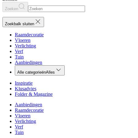
Zoeken
Zoekbalk sluiten
Raamdecoratie
Vloeren
Verlichting
Verf
Tuin
Aanbiedingen
Alle categorieën
Alles
Inspiratie
Klusadvies
Folder & Magazine
Aanbiedingen
Raamdecoratie
Vloeren
Verlichting
Verf
Tuin