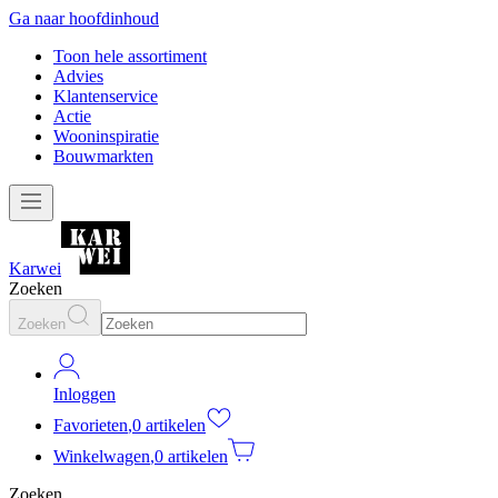
Ga naar hoofdinhoud
Toon hele assortiment
Advies
Klantenservice
Actie
Wooninspiratie
Bouwmarkten
Karwei
Zoeken
Zoeken
Inloggen
Favorieten
,
0 artikelen
Winkelwagen
,
0 artikelen
Zoeken