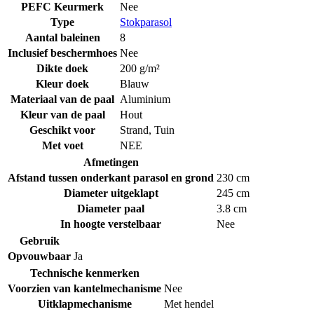
PEFC Keurmerk
Nee
Type
Stokparasol
Aantal baleinen
8
Inclusief beschermhoes
Nee
Dikte doek
200 g/m²
Kleur doek
Blauw
Materiaal van de paal
Aluminium
Kleur van de paal
Hout
Geschikt voor
Strand
,
Tuin
Met voet
NEE
Afmetingen
Afstand tussen onderkant parasol en grond
230 cm
Diameter uitgeklapt
245 cm
Diameter paal
3.8 cm
In hoogte verstelbaar
Nee
Gebruik
Opvouwbaar
Ja
Technische kenmerken
Voorzien van kantelmechanisme
Nee
Uitklapmechanisme
Met hendel