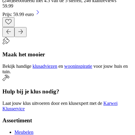
(
246
)
Beoordeeld met 4.5 van de 5 sterren, 246 klantreviews
59
.
99
Prijs: 59.99 euro
Maak het mooier
Bekijk handige
klusadviezen
en
wooninspiratie
voor jouw huis en
tuin.
Hulp bij je klus nodig?
Laat jouw klus uitvoeren door een klusexpert met de
Karwei
Klusservice
Assortiment
Meubelen