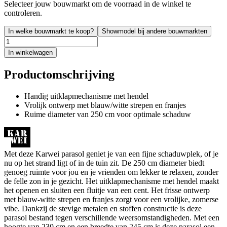
Selecteer jouw bouwmarkt om de voorraad in de winkel te
controleren.
In welke bouwmarkt te koop?
Showmodel bij andere bouwmarkten
In winkelwagen
Productomschrijving
Handig uitklapmechanisme met hendel
Vrolijk ontwerp met blauw/witte strepen en franjes
Ruime diameter van 250 cm voor optimale schaduw
Met deze Karwei parasol geniet je van een fijne schaduwplek, of je
nu op het strand ligt of in de tuin zit. De 250 cm diameter biedt
genoeg ruimte voor jou en je vrienden om lekker te relaxen, zonder
de felle zon in je gezicht. Het uitklapmechanisme met hendel maakt
het openen en sluiten een fluitje van een cent. Het frisse ontwerp
met blauw-witte strepen en franjes zorgt voor een vrolijke, zomerse
vibe. Dankzij de stevige metalen en stoffen constructie is deze
parasol bestand tegen verschillende weersomstandigheden. Met een
hoogte van 230 cm en een breedte van 245 cm is deze parasol een