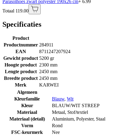
Parasolhoes zwart polyester 190x26 cm
+ 6.99
Totaal 119.00
Specificaties
Product
Productnummer
284911
EAN
8711247207924
Gewicht product
5200 gr
Hoogte product
2300 mm
Lengte product
2450 mm
Breedte product
2450 mm
Merk
KARWEI
Algemeen
Kleurfamilie
Blauw
,
Wit
Kleur
BLAUW/WIT STREEP
Materiaal
Metaal
,
Stof/textiel
Materiaal (detail)
Aluminium
,
Polyester
,
Staal
Vorm
Rond
FSC-keurmerk
Nee