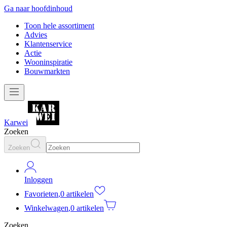
Ga naar hoofdinhoud
Toon hele assortiment
Advies
Klantenservice
Actie
Wooninspiratie
Bouwmarkten
Karwei
Zoeken
Zoeken
Inloggen
Favorieten
,
0 artikelen
Winkelwagen
,
0 artikelen
Zoeken