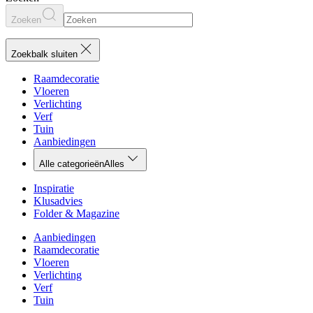
Zoeken
Zoekbalk sluiten
Raamdecoratie
Vloeren
Verlichting
Verf
Tuin
Aanbiedingen
Alle categorieën
Alles
Inspiratie
Klusadvies
Folder & Magazine
Aanbiedingen
Raamdecoratie
Vloeren
Verlichting
Verf
Tuin