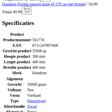
Handson Florida parasol taupe Ø 270 cm met hendel
+ 59.99
Totaal 49.99
Specificaties
Product
Productnummer
561776
EAN
8711247897668
Gewicht product
35000 gr
Hoogte product
390 mm
Lengte product
400 mm
Breedte product
400 mm
Merk
Handson
Algemeen
Gewicht
35000 gram
Vulbaar
Nee
Vorm
Vierkant
Type
Parasolvoet
Kleurfamilie
Zwart
Materiaal
Beton