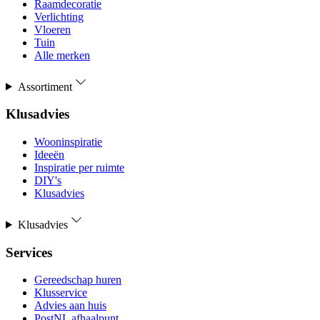
Raamdecoratie
Verlichting
Vloeren
Tuin
Alle merken
Assortiment
Klusadvies
Wooninspiratie
Ideeën
Inspiratie per ruimte
DIY's
Klusadvies
Klusadvies
Services
Gereedschap huren
Klusservice
Advies aan huis
PostNL afhaalpunt