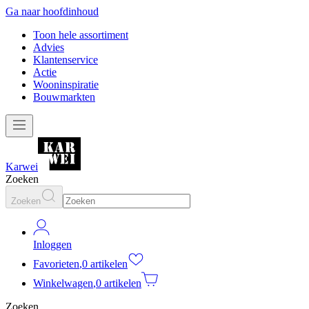
Ga naar hoofdinhoud
Toon hele assortiment
Advies
Klantenservice
Actie
Wooninspiratie
Bouwmarkten
Karwei
Zoeken
Zoeken
Inloggen
Favorieten
,
0 artikelen
Winkelwagen
,
0 artikelen
Zoeken