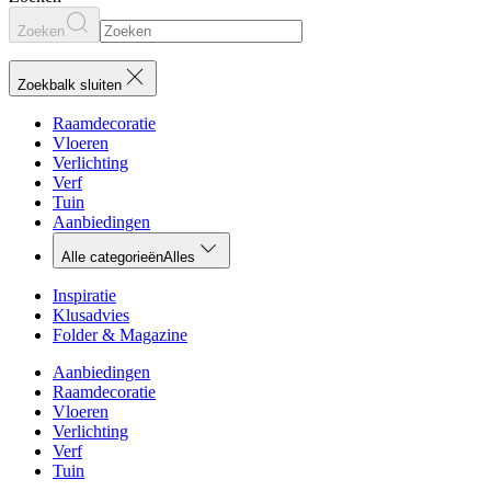
Zoeken
Zoekbalk sluiten
Raamdecoratie
Vloeren
Verlichting
Verf
Tuin
Aanbiedingen
Alle categorieën
Alles
Inspiratie
Klusadvies
Folder & Magazine
Aanbiedingen
Raamdecoratie
Vloeren
Verlichting
Verf
Tuin