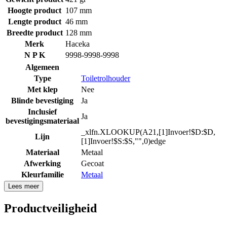
Hoogte product
107 mm
Lengte product
46 mm
Breedte product
128 mm
Merk
Haceka
N P K
9998-9998-9998
Algemeen
Type
Toiletrolhouder
Met klep
Nee
Blinde bevestiging
Ja
Inclusief
Ja
bevestigingsmateriaal
_xlfn.XLOOKUP(A21,[1]Invoer!$D:$D,
Lijn
[1]Invoer!$S:$S,"",0)edge
Materiaal
Metaal
Afwerking
Gecoat
Kleurfamilie
Metaal
Lees meer
Productveiligheid