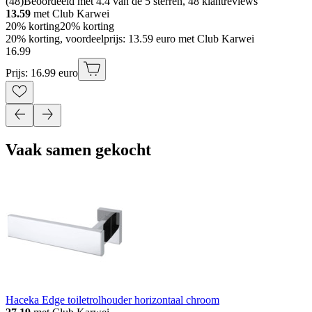
(
48
)
Beoordeeld met 4.4 van de 5 sterren, 48 klantreviews
13.59
met Club Karwei
20% korting
20% korting
20% korting, voordeelprijs: 13.59 euro met Club Karwei
16
.
99
Prijs: 16.99 euro
Vaak samen gekocht
Haceka Edge toiletrolhouder horizontaal chroom