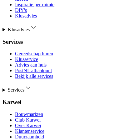
Inspiratie per ruimte
DIY's
Klusadvies
Klusadvies
Services
Gereedschap huren
Klusservice
Advies aan huis
PostNL afhaalpunt
Bekijk alle services
Services
Karwei
Bouwmarkten
Club Karwei
Over Karwei
Klantenservice
Duurzaamheid