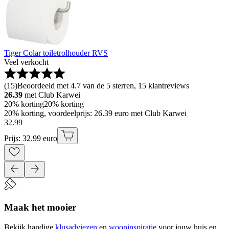
Tiger Colar toiletrolhouder RVS
Veel verkocht
(
15
)
Beoordeeld met 4.7 van de 5 sterren, 15 klantreviews
26.39
met Club Karwei
20% korting
20% korting
20% korting, voordeelprijs: 26.39 euro met Club Karwei
32
.
99
Prijs: 32.99 euro
Maak het mooier
Bekijk handige
klusadviezen
en
wooninspiratie
voor jouw huis en