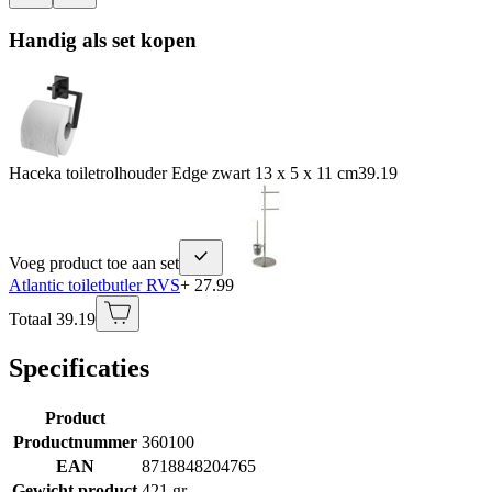
Handig als set kopen
Haceka toiletrolhouder Edge zwart 13 x 5 x 11 cm
39.19
Voeg product toe aan set
Atlantic toiletbutler RVS
+ 27.99
Totaal 39.19
Specificaties
Product
Productnummer
360100
EAN
8718848204765
Gewicht product
421 gr