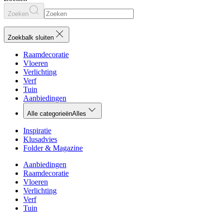
Zoeken
Zoekbalk sluiten
Raamdecoratie
Vloeren
Verlichting
Verf
Tuin
Aanbiedingen
Alle categorieën
Alles
Inspiratie
Klusadvies
Folder & Magazine
Aanbiedingen
Raamdecoratie
Vloeren
Verlichting
Verf
Tuin