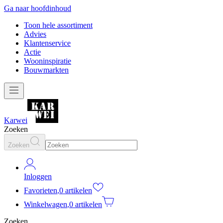
Ga naar hoofdinhoud
Toon hele assortiment
Advies
Klantenservice
Actie
Wooninspiratie
Bouwmarkten
Karwei
Zoeken
Zoeken
Inloggen
Favorieten
,
0 artikelen
Winkelwagen
,
0 artikelen
Zoeken