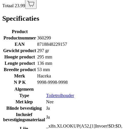
Totaal 23.99
Specificaties
Product
Productnummer
360299
EAN
8718848229157
Gewicht product
297 gr
Hoogte product
295 mm
Lengte product
136 mm
Breedte product
53 mm
Merk
Haceka
N P K
9998-9998-9998
Algemeen
Type
Toiletrolhouder
Met klep
Nee
Blinde bevestiging
Ja
Inclusief
Ja
bevestigingsmateriaal
_xlfn.XLOOKUP(A52,[1]Invoer!$D:$D,
Lijn