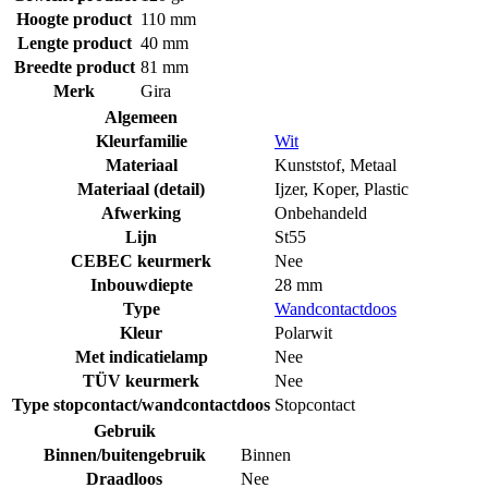
Hoogte product
110 mm
Lengte product
40 mm
Breedte product
81 mm
Merk
Gira
Algemeen
Kleurfamilie
Wit
Materiaal
Kunststof
,
Metaal
Materiaal (detail)
Ijzer
,
Koper
,
Plastic
Afwerking
Onbehandeld
Lijn
St55
CEBEC keurmerk
Nee
Inbouwdiepte
28 mm
Type
Wandcontactdoos
Kleur
Polarwit
Met indicatielamp
Nee
TÜV keurmerk
Nee
Type stopcontact/wandcontactdoos
Stopcontact
Gebruik
Binnen/buitengebruik
Binnen
Draadloos
Nee