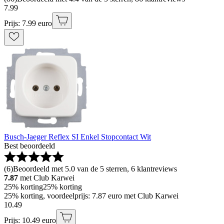
7
.
99
Prijs: 7.99 euro
Busch-Jaeger Reflex SI Enkel Stopcontact Wit
Best beoordeeld
(
6
)
Beoordeeld met 5.0 van de 5 sterren, 6 klantreviews
7.87
met Club Karwei
25% korting
25% korting
25% korting, voordeelprijs: 7.87 euro met Club Karwei
10
.
49
Prijs: 10.49 euro