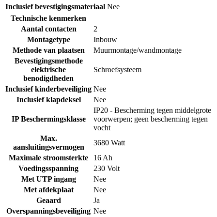
Inclusief bevestigingsmateriaal
Nee
Technische kenmerken
Aantal contacten
2
Montagetype
Inbouw
Methode van plaatsen
Muurmontage/wandmontage
Bevestigingsmethode
elektrische
Schroefsysteem
benodigdheden
Inclusief kinderbeveiliging
Nee
Inclusief klapdeksel
Nee
IP20 - Bescherming tegen middelgrote
IP Beschermingsklasse
voorwerpen; geen bescherming tegen
vocht
Max.
3680 Watt
aansluitingsvermogen
Maximale stroomsterkte
16 Ah
Voedingsspanning
230 Volt
Met UTP ingang
Nee
Met afdekplaat
Nee
Geaard
Ja
Overspanningsbeveiliging
Nee