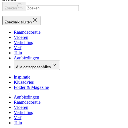
Zoeken
Zoekbalk sluiten
Raamdecoratie
Vloeren
Verlichting
Verf
Tuin
Aanbiedingen
Alle categorieën
Alles
Inspiratie
Klusadvies
Folder & Magazine
Aanbiedingen
Raamdecoratie
Vloeren
Verlichting
Verf
Tuin