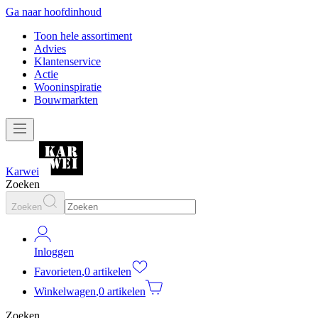
Ga naar hoofdinhoud
Toon hele assortiment
Advies
Klantenservice
Actie
Wooninspiratie
Bouwmarkten
Karwei
Zoeken
Zoeken
Inloggen
Favorieten
,
0 artikelen
Winkelwagen
,
0 artikelen
Zoeken