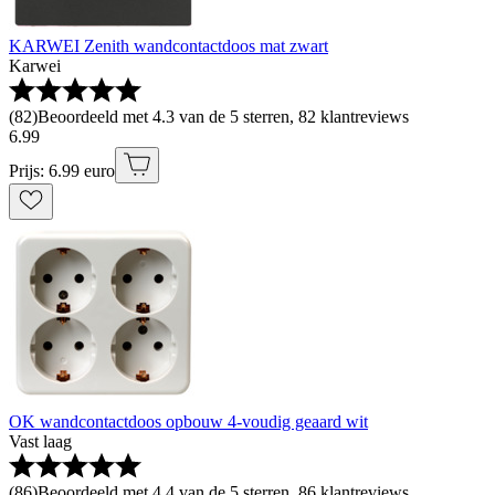
KARWEI Zenith wandcontactdoos mat zwart
Karwei
(
82
)
Beoordeeld met 4.3 van de 5 sterren, 82 klantreviews
6
.
99
Prijs: 6.99 euro
OK wandcontactdoos opbouw 4-voudig geaard wit
Vast laag
(
86
)
Beoordeeld met 4.4 van de 5 sterren, 86 klantreviews