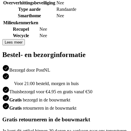
Oververhittingsbeveiliging
Nee
Type aarde
Randaarde
Smarthome
Nee
Milieukenmerken
Recupel
Nee
Wecycle
Nee
Lees meer
Bestel- en bezorginformatie
Bezorgd door PostNL
Voor 21:00 besteld, morgen in huis
Thuisbezorgd voor €4.95 en gratis vanaf €50
Gratis
bezorgd in de bouwmarkt
Gratis
retourneren in de bouwmarkt
Gratis retourneren in de bouwmarkt
Je kunt dit artikel binnen 30 dagen na aankoop naar ons terugsturen