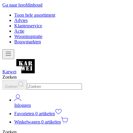
Ga naar hoofdinhoud
Toon hele assortiment
Advies
Klantenservice
Actie
Wooninspiratie
Bouwmarkten
Karwei
Zoeken
Zoeken
Inloggen
Favorieten
,
0 artikelen
Winkelwagen
,
0 artikelen
Zoeken