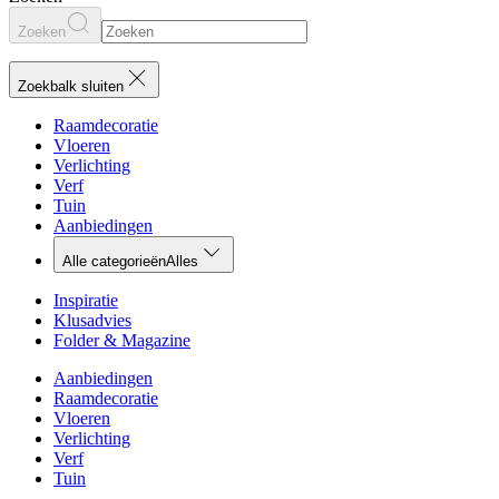
Zoeken
Zoekbalk sluiten
Raamdecoratie
Vloeren
Verlichting
Verf
Tuin
Aanbiedingen
Alle categorieën
Alles
Inspiratie
Klusadvies
Folder & Magazine
Aanbiedingen
Raamdecoratie
Vloeren
Verlichting
Verf
Tuin