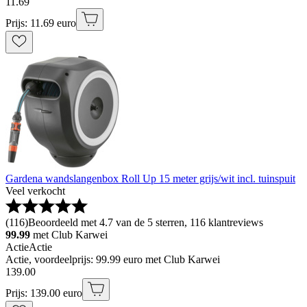
11
.
69
Prijs: 11.69 euro
Gardena wandslangenbox Roll Up 15 meter grijs/wit incl. tuinspuit
Veel verkocht
(
116
)
Beoordeeld met 4.7 van de 5 sterren, 116 klantreviews
99.99
met Club Karwei
Actie
Actie
Actie, voordeelprijs: 99.99 euro met Club Karwei
139
.
00
Prijs: 139.00 euro